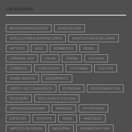
CATEGORIAS
#RIOGRANDEDONORTE
AGRICULTURA
AGRICULTURA E AGROPECUÁRIA
AGRICULTURA E PECUÁRIA
ARTIGOS
ASSÚ
BOMBEIROS
BRASIL
CARNAVAL 2026
CHUVA
CINEMA
COLUNAS
COMÉRCIO
CONCURSOS
COTIDIANO
CULTURA
DANIEL BASTOS
DESEMPREGO
DIREITO DO CONSUMIDOR
ECONOMIA
ECONOMIA DO RN
EDUCAÇÃO
EDUCAÇÃO E CULTURA
EMPREENDEDORISMO
EMPREGO
ENTREVISTAS
ESPECIAIS
ESPORTE
GERAL
HABITAÇÃO
IMPOSTO DE RENDA
INDÚSTRIA
INFRAESTRUTURA