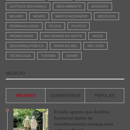
JUSTIÇA E SEGURANÇA
MEIO AMBIENTE
MOSSORÓ
MULHER
MUNDO
MÁRCIO ALEXANDRE
NEGÓCIOS
PEDRINA OLIVEIRA
POLÍCIA
POLÍTICA
PROMOCIONAL
RIO GRANDE DO NORTE
SAÚDE
SEGURANÇA PÚBLICA
SERRA DO MEL
SÃO JOÃO
TECNOLOGIA
TURISMO
UGMAR
SELEÇÃO
RECENTE
COMENTÁRIOS
POPULAR
Estudo aponta que declínio
funcional ligado ao
envelhecimento começa mais