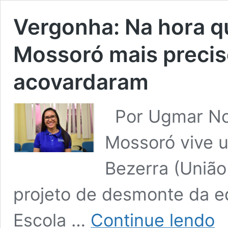
Vergonha: Na hora q
Mossoró mais preciso
acovardaram
Por Ugmar No
Mossoró vive u
Bezerra (União 
projeto de desmonte da e
Ver
Escola …
Continue lendo
Na