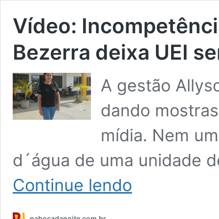
Vídeo: Incompetênci
Bezerra deixa UEI s
A gestão Allys
dando mostras
mídia. Nem um
d´água de uma unidade d
Vídeo:
Continue lendo
Incompetência
da
gestão
nabocadanoite.com.br
Allyson