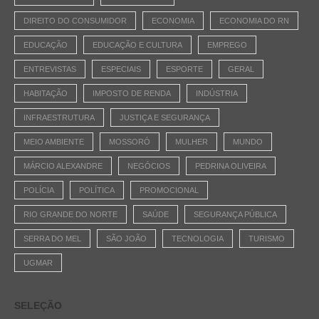
DIREITO DO CONSUMIDOR
ECONOMIA
ECONOMIA DO RN
EDUCAÇÃO
EDUCAÇÃO E CULTURA
EMPREGO
ENTREVISTAS
ESPECIAIS
ESPORTE
GERAL
HABITAÇÃO
IMPOSTO DE RENDA
INDÚSTRIA
INFRAESTRUTURA
JUSTIÇA E SEGURANÇA
MEIO AMBIENTE
MOSSORÓ
MULHER
MUNDO
MÁRCIO ALEXANDRE
NEGÓCIOS
PEDRINA OLIVEIRA
POLÍCIA
POLÍTICA
PROMOCIONAL
RIO GRANDE DO NORTE
SAÚDE
SEGURANÇA PÚBLICA
SERRA DO MEL
SÃO JOÃO
TECNOLOGIA
TURISMO
UGMAR
SELEÇÃO