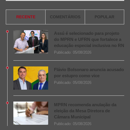
RECENTE
COMENTÁRIOS
POPULAR
Assú é selecionado para projeto
do MPRN e UFRN que fortalece a
educação especial inclusiva no RN
Publicado:
05/08/2026
Flávio Bolsonaro anuncia acusado
por estupro como vice
Publicado:
05/08/2026
MPRN recomenda anulação da
eleição da Mesa Diretora de
Câmara Municipal
Publicado:
05/08/2026