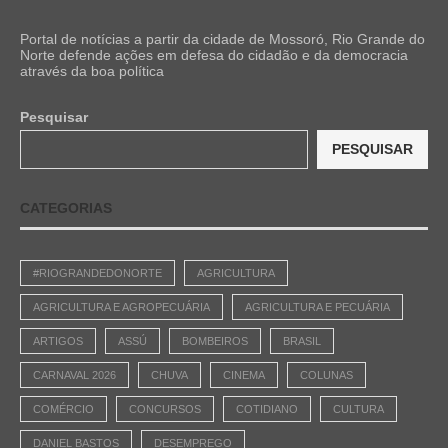
Portal de notícias a partir da cidade de Mossoró, Rio Grande do
Norte defende ações em defesa do cidadão e da democracia
através da boa política
Pesquisar
PESQUISAR
CATEGORIAS
#RIOGRANDEDONORTE
AGRICULTURA
AGRICULTURA E AGROPECUÁRIA
AGRICULTURA E PECUÁRIA
ARTIGOS
ASSÚ
BOMBEIROS
BRASIL
CARNAVAL 2026
CHUVA
CINEMA
COLUNAS
COMÉRCIO
CONCURSOS
COTIDIANO
CULTURA
DANIEL BASTOS
DESEMPREGO