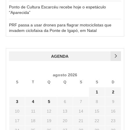
Ponto de Cultura Escarcéu recebe hoje o espetáculo
“Aparecida”
PRF passa a usar drones para flagrar motociclistas que
invadem ciclofaixa da Ponte de Igapó, em Natal
AGENDA
agosto 2026
S
T
Q
Q
S
S
D
1
2
3
4
5
6
7
8
9
10
11
12
13
14
15
16
17
18
19
20
21
22
23