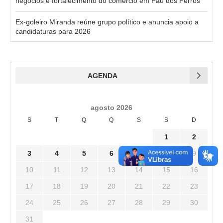
negócios e fortalecimento do comércio em Pau dos Ferros
Ex-goleiro Miranda reúne grupo político e anuncia apoio a
candidaturas para 2026
AGENDA
agosto 2026
S
T
Q
Q
S
S
D
1
2
3
4
5
6
7
8
9
10
11
12
13
14
15
16
17
18
19
20
21
22
23
24
25
26
27
28
29
30
31