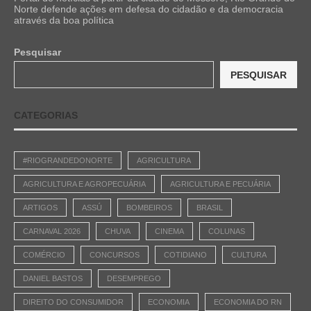
Norte defende ações em defesa do cidadão e da democracia
através da boa política
Pesquisar
PESQUISAR
CATEGORIAS
#RIOGRANDEDONORTE
AGRICULTURA
AGRICULTURA E AGROPECUÁRIA
AGRICULTURA E PECUÁRIA
ARTIGOS
ASSÚ
BOMBEIROS
BRASIL
CARNAVAL 2026
CHUVA
CINEMA
COLUNAS
COMÉRCIO
CONCURSOS
COTIDIANO
CULTURA
DANIEL BASTOS
DESEMPREGO
DIREITO DO CONSUMIDOR
ECONOMIA
ECONOMIA DO RN