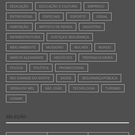
EDUCAÇÃO
EDUCAÇÃO E CULTURA
EMPREGO
ENTREVISTAS
ESPECIAIS
ESPORTE
GERAL
HABITAÇÃO
IMPOSTO DE RENDA
INDÚSTRIA
INFRAESTRUTURA
JUSTIÇA E SEGURANÇA
MEIO AMBIENTE
MOSSORÓ
MULHER
MUNDO
MÁRCIO ALEXANDRE
NEGÓCIOS
PEDRINA OLIVEIRA
POLÍCIA
POLÍTICA
PROMOCIONAL
RIO GRANDE DO NORTE
SAÚDE
SEGURANÇA PÚBLICA
SERRA DO MEL
SÃO JOÃO
TECNOLOGIA
TURISMO
UGMAR
SELEÇÃO