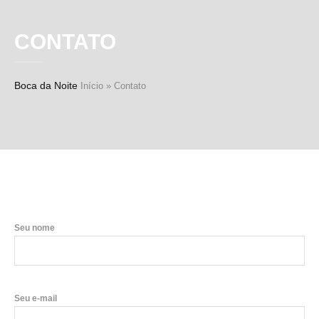
CONTATO
Boca da Noite
Início
»
Contato
Seu nome
Seu e-mail