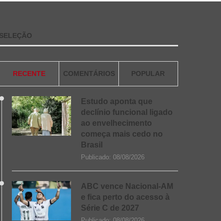
SELEÇÃO
RECENTE
COMENTÁRIOS
POPULAR
Estudo aponta que
declínio funcional ligado
ao envelhecimento
começa mais cedo no
Brasil
Publicado:
08/08/2026
ABC vence Nacional-AM
e fica perto do acesso à
Série C de 2027
Publicado:
08/08/2026