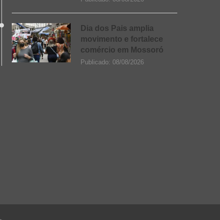
Dia dos Pais amplia
movimento e fortalece
comércio em Mossoró
Publicado:
08/08/2026