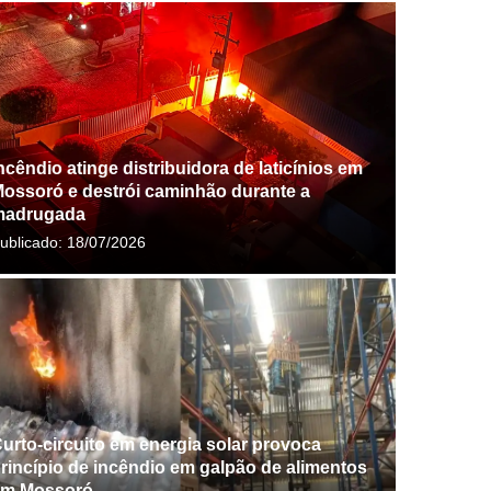
ncêndio atinge distribuidora de laticínios em
ossoró e destrói caminhão durante a
madrugada
ublicado:
18/07/2026
urto-circuito em energia solar provoca
rincípio de incêndio em galpão de alimentos
em Mossoró