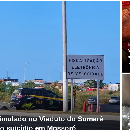
I
M
P
simulado no Viaduto do Sumaré
C
p
ao suicídio em Mossoró