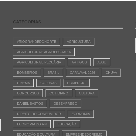
CATEGORIAS
#RIOGRANDEDONORTE
AGRICULTURA
AGRICULTURA E AGROPECUÁRIA
AGRICULTURA E PECUÁRIA
ARTIGOS
ASSÚ
BOMBEIROS
BRASIL
CARNAVAL 2026
CHUVA
CINEMA
COLUNAS
COMÉRCIO
CONCURSOS
COTIDIANO
CULTURA
e
DANIEL BASTOS
DESEMPREGO
DIREITO DO CONSUMIDOR
ECONOMIA
ECONOMIA DO RN
EDUCAÇÃO
EDUCAÇÃO E CULTURA
EMPREENDEDORISMO