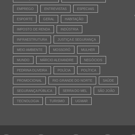
EMPREGO
ENTREVISTAS
ESPECIAIS
ESPORTE
GERAL
HABITAÇÃO
IMPOSTO DE RENDA
INDÚSTRIA
INFRAESTRUTURA
JUSTIÇA E SEGURANÇA
MEIO AMBIENTE
MOSSORÓ
MULHER
MUNDO
MÁRCIO ALEXANDRE
NEGÓCIOS
PEDRINA OLIVEIRA
POLÍCIA
POLÍTICA
PROMOCIONAL
RIO GRANDE DO NORTE
SAÚDE
SEGURANÇA PÚBLICA
SERRA DO MEL
SÃO JOÃO
TECNOLOGIA
TURISMO
UGMAR