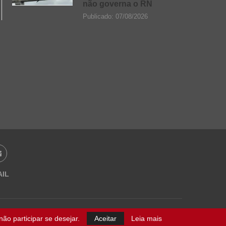
não governa o RN
Publicado:
07/08/2026
AIL
ão participar se desejar.
Aceitar
Leia mais