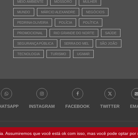
MEIO AMBIENTE
MOSSORÓ
MULHER
MUNDO
MÁRCIO ALEXANDRE
NEGÓCIOS
PEDRINA OLIVEIRA
POLÍCIA
POLÍTICA
PROMOCIONAL
RIO GRANDE DO NORTE
SAÚDE
SEGURANÇA PÚBLICA
SERRA DO MEL
SÃO JOÃO
TECNOLOGIA
TURISMO
UGMAR
HATSAPP
INSTAGRAM
FACEBOOK
TWITTER
EM
@ 2023 - Todos os direitos reservados | NaBocaDaNoite.com.br
ia. Assumiremos que você está ok com isso, mas você pode optar por n