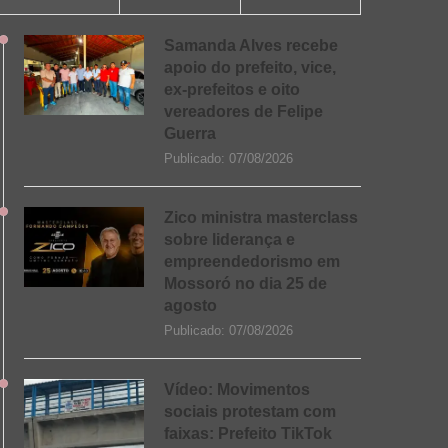
Samanda Alves recebe
apoio do prefeito, vice,
ex-prefeitos e oito
vereadores de Felipe
Guerra
Publicado:
07/08/2026
Zico ministra masterclass
sobre liderança e
empreendedorismo em
Mossoró no dia 25 de
agosto
Publicado:
07/08/2026
Vídeo: Movimentos
sociais protestam com
faixas: Prefeito TikTok