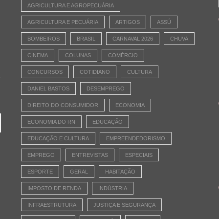
AGRICULTURA E AGROPECUÁRIA
AGRICULTURA E PECUÁRIA
ARTIGOS
ASSÚ
BOMBEIROS
BRASIL
CARNAVAL 2026
CHUVA
CINEMA
COLUNAS
COMÉRCIO
CONCURSOS
COTIDIANO
CULTURA
e
DANIEL BASTOS
DESEMPREGO
DIREITO DO CONSUMIDOR
ECONOMIA
ECONOMIA DO RN
EDUCAÇÃO
EDUCAÇÃO E CULTURA
EMPREENDEDORISMO
EMPREGO
ENTREVISTAS
ESPECIAIS
ESPORTE
GERAL
HABITAÇÃO
IMPOSTO DE RENDA
INDÚSTRIA
INFRAESTRUTURA
JUSTIÇA E SEGURANÇA