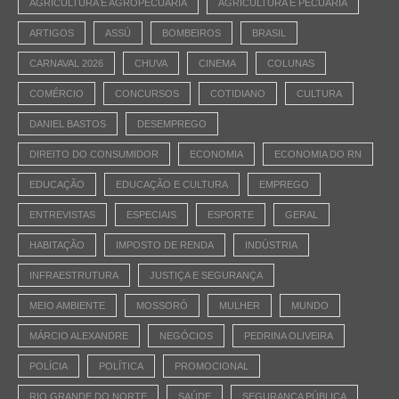
AGRICULTURA E AGROPECUÁRIA
AGRICULTURA E PECUÁRIA
ARTIGOS
ASSÚ
BOMBEIROS
BRASIL
CARNAVAL 2026
CHUVA
CINEMA
COLUNAS
COMÉRCIO
CONCURSOS
COTIDIANO
CULTURA
DANIEL BASTOS
DESEMPREGO
DIREITO DO CONSUMIDOR
ECONOMIA
ECONOMIA DO RN
EDUCAÇÃO
EDUCAÇÃO E CULTURA
EMPREGO
ENTREVISTAS
ESPECIAIS
ESPORTE
GERAL
HABITAÇÃO
IMPOSTO DE RENDA
INDÚSTRIA
INFRAESTRUTURA
JUSTIÇA E SEGURANÇA
MEIO AMBIENTE
MOSSORÓ
MULHER
MUNDO
MÁRCIO ALEXANDRE
NEGÓCIOS
PEDRINA OLIVEIRA
POLÍCIA
POLÍTICA
PROMOCIONAL
RIO GRANDE DO NORTE
SAÚDE
SEGURANÇA PÚBLICA