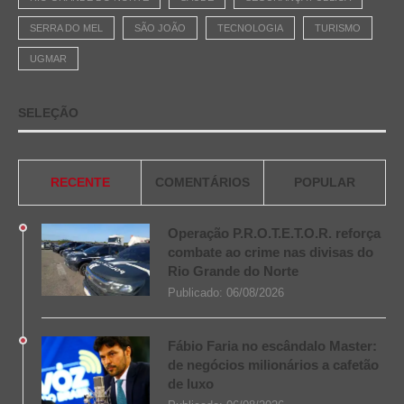
SERRA DO MEL
SÃO JOÃO
TECNOLOGIA
TURISMO
UGMAR
SELEÇÃO
RECENTE
COMENTÁRIOS
POPULAR
Operação P.R.O.T.E.T.O.R. reforça
combate ao crime nas divisas do
Rio Grande do Norte
Publicado:
06/08/2026
Fábio Faria no escândalo Master:
de negócios milionários a cafetão
de luxo