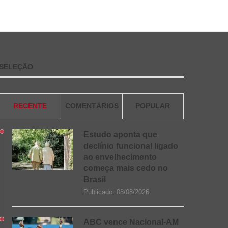
SELEÇÃO
RECENTE
COMENTÁRIOS
POPULAR
Estudo aponta que
declínio funcional ligado
ao envelhecimento
começa mais cedo no
Brasil
Publicado:
08/08/2026
ABC vence Nacional-AM