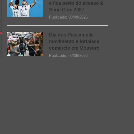
e fica perto do acesso à
Série C de 2027
Publicado:
08/08/2026
Dia dos Pais amplia
movimento e fortalece
comércio em Mossoró
Publicado:
08/08/2026