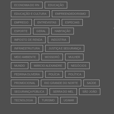
ECONOMIA DO RN
EDUCAÇÃO
EDUCAÇÃO E CULTURA
EMPREENDEDORISMO
EMPREGO
ENTREVISTAS
ESPECIAIS
ESPORTE
GERAL
HABITAÇÃO
IMPOSTO DE RENDA
INDÚSTRIA
INFRAESTRUTURA
JUSTIÇA E SEGURANÇA
MEIO AMBIENTE
MOSSORÓ
MULHER
MUNDO
MÁRCIO ALEXANDRE
NEGÓCIOS
PEDRINA OLIVEIRA
POLÍCIA
POLÍTICA
PROMOCIONAL
RIO GRANDE DO NORTE
SAÚDE
SEGURANÇA PÚBLICA
SERRA DO MEL
SÃO JOÃO
TECNOLOGIA
TURISMO
UGMAR