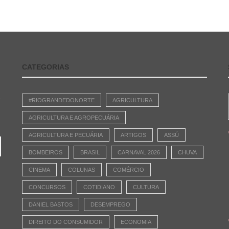
CATEGORIAS
e
#RIOGRANDEDONORTE
AGRICULTURA
AGRICULTURA E AGROPECUÁRIA
AGRICULTURA E PECUÁRIA
ARTIGOS
ASSÚ
BOMBEIROS
BRASIL
CARNAVAL 2026
CHUVA
CINEMA
COLUNAS
COMÉRCIO
CONCURSOS
COTIDIANO
CULTURA
DANIEL BASTOS
DESEMPREGO
DIREITO DO CONSUMIDOR
ECONOMIA