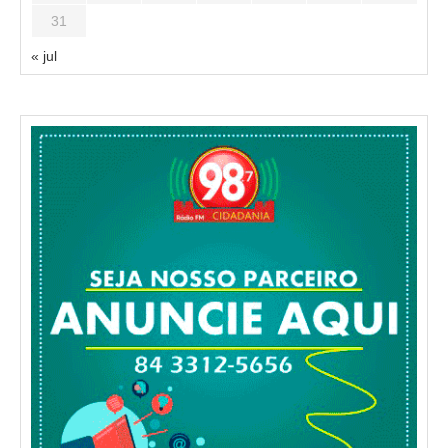
31
« jul