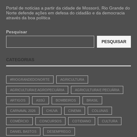
Portal de notícias a partir da cidade de Mossoró, Rio Grande do
Norte defende ações em defesa do cidadão e da democracia
através da boa política
Pesquisar
PESQUISAR
CATEGORIAS
#RIOGRANDEDONORTE
AGRICULTURA
AGRICULTURA E AGROPECUÁRIA
AGRICULTURA E PECUÁRIA
ARTIGOS
ASSÚ
BOMBEIROS
BRASIL
CARNAVAL 2026
CHUVA
CINEMA
COLUNAS
COMÉRCIO
CONCURSOS
COTIDIANO
CULTURA
DANIEL BASTOS
DESEMPREGO