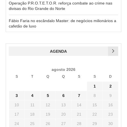
Operação P.R.O.T.E.T.O.R. reforça combate ao crime nas
divisas do Rio Grande do Norte
Fábio Faria no escândalo Master: de negócios milionários a
cafetão de luxo
AGENDA
agosto 2026
S
T
Q
Q
S
S
D
1
2
3
4
5
6
7
8
9
10
11
12
13
14
15
16
17
18
19
20
21
22
23
24
25
26
27
28
29
30