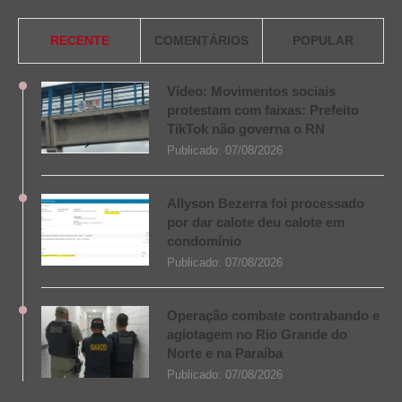
RECENTE
COMENTÁRIOS
POPULAR
Vídeo: Movimentos sociais
protestam com faixas: Prefeito
TikTok não governa o RN
Publicado:
07/08/2026
Allyson Bezerra foi processado
por dar calote deu calote em
condomínio
Publicado:
07/08/2026
Operação combate contrabando e
agiotagem no Rio Grande do
Norte e na Paraíba
Publicado:
07/08/2026