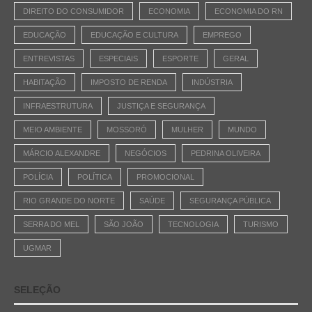
DIREITO DO CONSUMIDOR
ECONOMIA
ECONOMIA DO RN
EDUCAÇÃO
EDUCAÇÃO E CULTURA
EMPREGO
ENTREVISTAS
ESPECIAIS
ESPORTE
GERAL
HABITAÇÃO
IMPOSTO DE RENDA
INDÚSTRIA
INFRAESTRUTURA
JUSTIÇA E SEGURANÇA
MEIO AMBIENTE
MOSSORÓ
MULHER
MUNDO
MÁRCIO ALEXANDRE
NEGÓCIOS
PEDRINA OLIVEIRA
POLÍCIA
POLÍTICA
PROMOCIONAL
RIO GRANDE DO NORTE
SAÚDE
SEGURANÇA PÚBLICA
SERRA DO MEL
SÃO JOÃO
TECNOLOGIA
TURISMO
UGMAR
SELEÇÃO