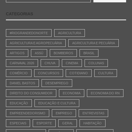
CATEGORIAS
#RIOGRANDEDONORTE
AGRICULTURA
AGRICULTURA E AGROPECUÁRIA
AGRICULTURA E PECUÁRIA
ARTIGOS
ASSÚ
BOMBEIROS
BRASIL
CARNAVAL 2026
CHUVA
CINEMA
COLUNAS
COMÉRCIO
CONCURSOS
COTIDIANO
CULTURA
DANIEL BASTOS
DESEMPREGO
DIREITO DO CONSUMIDOR
ECONOMIA
ECONOMIA DO RN
EDUCAÇÃO
EDUCAÇÃO E CULTURA
EMPREENDEDORISMO
EMPREGO
ENTREVISTAS
ESPECIAIS
ESPORTE
GERAL
HABITAÇÃO