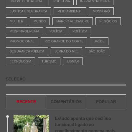
IMPOSTO DE RENDA
INDÚSTRIA
INFRAESTRUTURA
JUSTIÇA E SEGURANÇA
MEIO AMBIENTE
MOSSORÓ
MULHER
MUNDO
MÁRCIO ALEXANDRE
NEGÓCIOS
PEDRINA OLIVEIRA
POLÍCIA
POLÍTICA
PROMOCIONAL
RIO GRANDE DO NORTE
SAÚDE
SEGURANÇA PÚBLICA
SERRA DO MEL
SÃO JOÃO
TECNOLOGIA
TURISMO
UGMAR
SELEÇÃO
RECENTE
COMENTÁRIOS
POPULAR
Estudo aponta que declínio
funcional ligado ao
envelhecimento começa mais