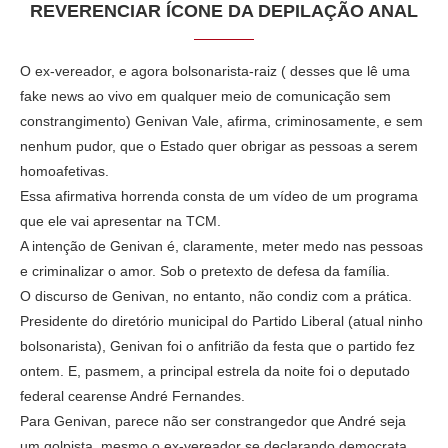
REVERENCIAR ÍCONE DA DEPILAÇÃO ANAL
O ex-vereador, e agora bolsonarista-raiz ( desses que lê uma
fake news ao vivo em qualquer meio de comunicação sem
constrangimento) Genivan Vale, afirma, criminosamente, e sem
nenhum pudor, que o Estado quer obrigar as pessoas a serem
homoafetivas.
Essa afirmativa horrenda consta de um vídeo de um programa
que ele vai apresentar na TCM.
A intenção de Genivan é, claramente, meter medo nas pessoas
e criminalizar o amor. Sob o pretexto de defesa da família.
O discurso de Genivan, no entanto, não condiz com a prática.
Presidente do diretório municipal do Partido Liberal (atual ninho
bolsonarista), Genivan foi o anfitrião da festa que o partido fez
ontem. E, pasmem, a principal estrela da noite foi o deputado
federal cearense André Fernandes.
Para Genivan, parece não ser constrangedor que André seja
um golpista, mesmo o ex-vereador se declarando democrata.