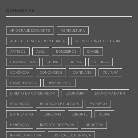
CATEGORIAS
#RIOGRANDEDONORTE
AGRICULTURA
AGRICULTURA E AGROPECUÁRIA
AGRICULTURA E PECUÁRIA
ARTIGOS
ASSÚ
BOMBEIROS
BRASIL
CARNAVAL 2026
CHUVA
CINEMA
COLUNAS
COMÉRCIO
CONCURSOS
COTIDIANO
CULTURA
DANIEL BASTOS
DESEMPREGO
DIREITO DO CONSUMIDOR
ECONOMIA
ECONOMIA DO RN
EDUCAÇÃO
EDUCAÇÃO E CULTURA
EMPREGO
ENTREVISTAS
ESPECIAIS
ESPORTE
GERAL
HABITAÇÃO
IMPOSTO DE RENDA
INDÚSTRIA
INFRAESTRUTURA
JUSTIÇA E SEGURANÇA