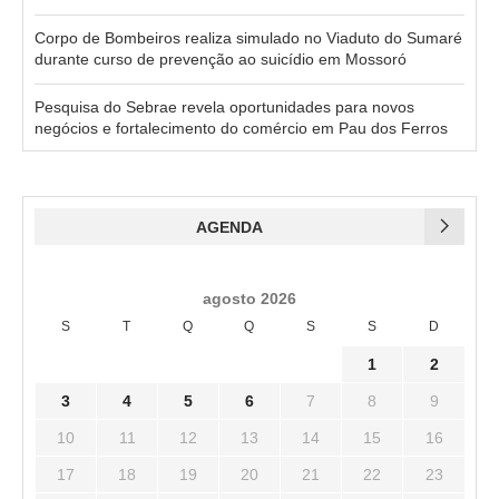
Corpo de Bombeiros realiza simulado no Viaduto do Sumaré
durante curso de prevenção ao suicídio em Mossoró
Pesquisa do Sebrae revela oportunidades para novos
negócios e fortalecimento do comércio em Pau dos Ferros
AGENDA
agosto 2026
S
T
Q
Q
S
S
D
1
2
3
4
5
6
7
8
9
10
11
12
13
14
15
16
17
18
19
20
21
22
23