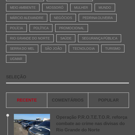
MEIO AMBIENTE
MOSSORÓ
MULHER
MUNDO
MÁRCIO ALEXANDRE
NEGÓCIOS
PEDRINA OLIVEIRA
POLÍCIA
POLÍTICA
PROMOCIONAL
RIO GRANDE DO NORTE
SAÚDE
SEGURANÇA PÚBLICA
SERRA DO MEL
SÃO JOÃO
TECNOLOGIA
TURISMO
UGMAR
SELEÇÃO
RECENTE
COMENTÁRIOS
POPULAR
Operação P.R.O.T.E.T.O.R. reforça
combate ao crime nas divisas do
Rio Grande do Norte