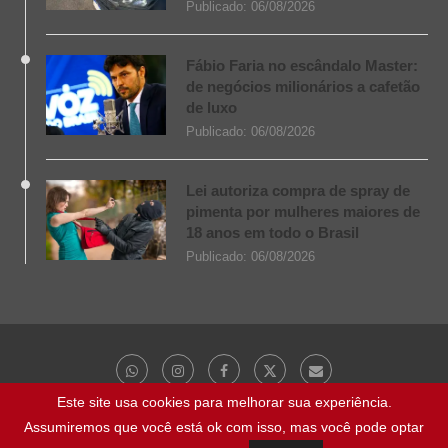
Publicado:
06/08/2026
Fábio Faria no escândalo Master:
de negócios milionários a cafetão
de luxo
Publicado:
06/08/2026
Lei autoriza compra de spray de
pimenta por mulheres maiores de
18 anos em todo o Brasil
Publicado:
06/08/2026
Este site usa cookies para melhorar sua experiência.
Assumiremos que você está ok com isso, mas você pode optar
@ 2023 - Todos os direitos reservados | NaBocaDaNoite.com.br