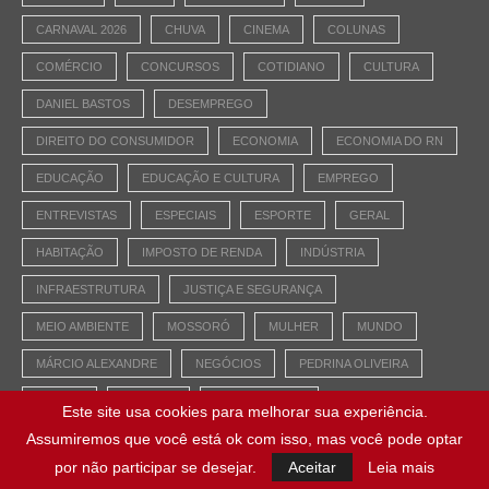
CARNAVAL 2026
CHUVA
CINEMA
COLUNAS
COMÉRCIO
CONCURSOS
COTIDIANO
CULTURA
DANIEL BASTOS
DESEMPREGO
DIREITO DO CONSUMIDOR
ECONOMIA
ECONOMIA DO RN
EDUCAÇÃO
EDUCAÇÃO E CULTURA
EMPREGO
ENTREVISTAS
ESPECIAIS
ESPORTE
GERAL
HABITAÇÃO
IMPOSTO DE RENDA
INDÚSTRIA
INFRAESTRUTURA
JUSTIÇA E SEGURANÇA
MEIO AMBIENTE
MOSSORÓ
MULHER
MUNDO
MÁRCIO ALEXANDRE
NEGÓCIOS
PEDRINA OLIVEIRA
POLÍCIA
POLÍTICA
PROMOCIONAL
Este site usa cookies para melhorar sua experiência.
Assumiremos que você está ok com isso, mas você pode optar
RIO GRANDE DO NORTE
SAÚDE
SEGURANÇA PÚBLICA
por não participar se desejar.
Aceitar
Leia mais
SERRA DO MEL
SÃO JOÃO
TECNOLOGIA
TURISMO