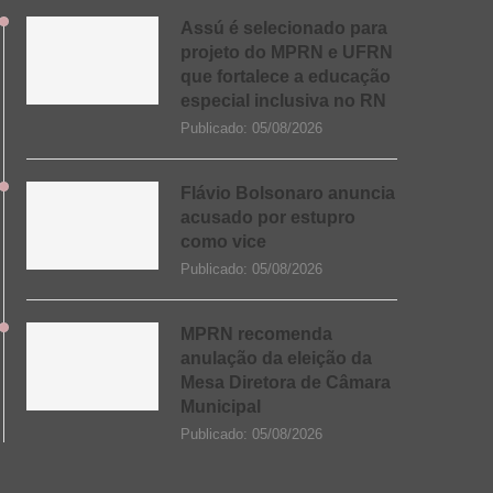
Assú é selecionado para
projeto do MPRN e UFRN
que fortalece a educação
especial inclusiva no RN
Publicado:
05/08/2026
Flávio Bolsonaro anuncia
acusado por estupro
como vice
Publicado:
05/08/2026
MPRN recomenda
anulação da eleição da
Mesa Diretora de Câmara
Municipal
Publicado:
05/08/2026