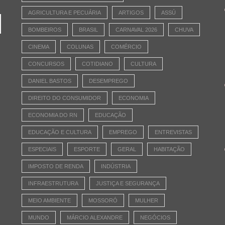
AGRICULTURA E PECUÁRIA
ARTIGOS
ASSÚ
BOMBEIROS
BRASIL
CARNAVAL 2026
CHUVA
CINEMA
COLUNAS
COMÉRCIO
CONCURSOS
COTIDIANO
CULTURA
DANIEL BASTOS
DESEMPREGO
DIREITO DO CONSUMIDOR
ECONOMIA
ECONOMIA DO RN
EDUCAÇÃO
EDUCAÇÃO E CULTURA
EMPREGO
ENTREVISTAS
ESPECIAIS
ESPORTE
GERAL
HABITAÇÃO
IMPOSTO DE RENDA
INDÚSTRIA
INFRAESTRUTURA
JUSTIÇA E SEGURANÇA
MEIO AMBIENTE
MOSSORÓ
MULHER
MUNDO
MÁRCIO ALEXANDRE
NEGÓCIOS