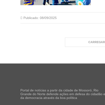
Publicado:
08/09/2025
CARREGAR 
Portal de notícias a partir da cidade de Mossoró, Rio
Grande do Norte defende ações em defesa do cidadão 
da democracia através da boa política