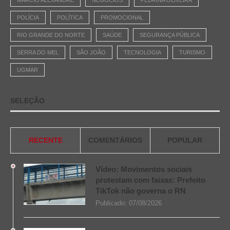
POLÍCIA
POLÍTICA
PROMOCIONAL
RIO GRANDE DO NORTE
SAÚDE
SEGURANÇA PÚBLICA
SERRA DO MEL
SÃO JOÃO
TECNOLOGIA
TURISMO
UGMAR
SELEÇÃO
RECENTE
COMENTÁRIOS
POPULAR
Vídeo: Movimentos sociais
protestam com faixas: Prefeito
TikTok não governa o RN
Publicado:
07/08/2026