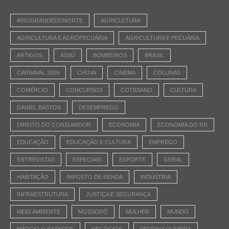
#RIOGRANDEDONORTE
AGRICULTURA
AGRICULTURA E AGROPECUÁRIA
AGRICULTURA E PECUÁRIA
ARTIGOS
ASSÚ
BOMBEIROS
BRASIL
CARNAVAL 2026
CHUVA
CINEMA
COLUNAS
COMÉRCIO
CONCURSOS
COTIDIANO
CULTURA
DANIEL BASTOS
DESEMPREGO
DIREITO DO CONSUMIDOR
ECONOMIA
ECONOMIA DO RN
EDUCAÇÃO
EDUCAÇÃO E CULTURA
EMPREGO
ENTREVISTAS
ESPECIAIS
ESPORTE
GERAL
HABITAÇÃO
IMPOSTO DE RENDA
INDÚSTRIA
INFRAESTRUTURA
JUSTIÇA E SEGURANÇA
MEIO AMBIENTE
MOSSORÓ
MULHER
MUNDO
MÁRCIO ALEXANDRE
NEGÓCIOS
PEDRINA OLIVEIRA