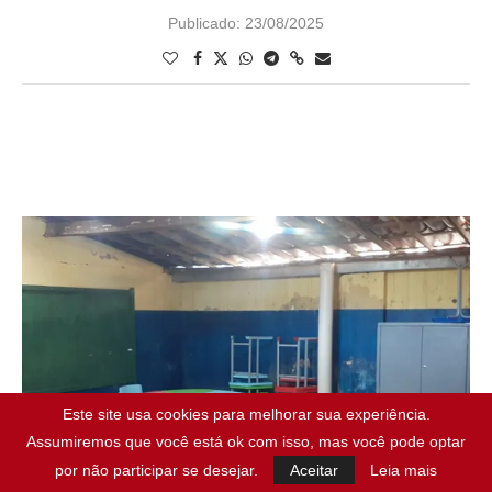
Publicado:
23/08/2025
Este site usa cookies para melhorar sua experiência.
Assumiremos que você está ok com isso, mas você pode optar
por não participar se desejar.
Aceitar
Leia mais