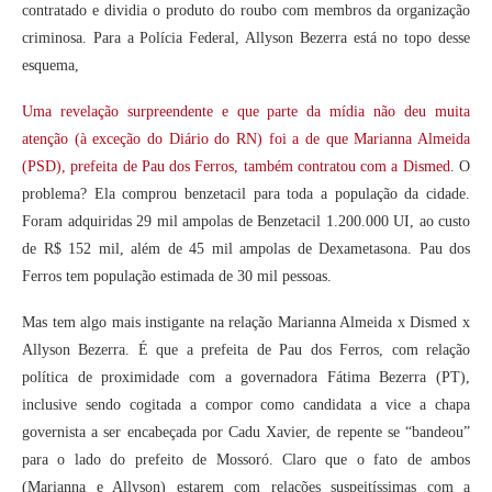
contratado e dividia o produto do roubo com membros da organização
criminosa. Para a Polícia Federal, Allyson Bezerra está no topo desse
esquema,
Uma revelação surpreendente e que parte da mídia não deu muita
atenção (à exceção do Diário do RN) foi a de que Marianna Almeida
(PSD), prefeita de Pau dos Ferros, também contratou com a Dismed
. O
problema? Ela comprou benzetacil para toda a população da cidade.
Foram adquiridas 29 mil ampolas de Benzetacil 1.200.000 UI, ao custo
de R$ 152 mil, além de 45 mil ampolas de Dexametasona. Pau dos
Ferros tem população estimada de 30 mil pessoas.
Mas tem algo mais instigante na relação Marianna Almeida x Dismed x
Allyson Bezerra. É que a prefeita de Pau dos Ferros, com relação
política de proximidade com a governadora Fátima Bezerra (PT),
inclusive sendo cogitada a compor como candidata a vice a chapa
governista a ser encabeçada por Cadu Xavier, de repente se “bandeou”
para o lado do prefeito de Mossoró. Claro que o fato de ambos
(Marianna e Allyson) estarem com relações suspeitíssimas com a