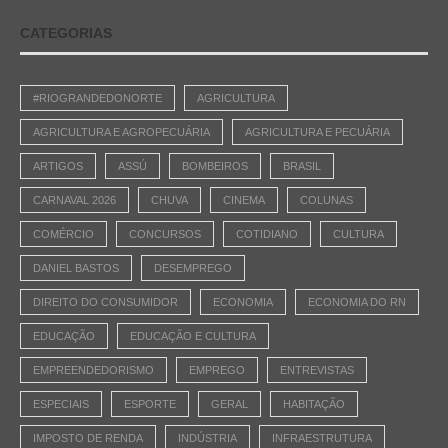
CATEGORIAS
#RIOGRANDEDONORTE
AGRICULTURA
AGRICULTURA E AGROPECUÁRIA
AGRICULTURA E PECUÁRIA
ARTIGOS
ASSÚ
BOMBEIROS
BRASIL
CARNAVAL 2026
CHUVA
CINEMA
COLUNAS
COMÉRCIO
CONCURSOS
COTIDIANO
CULTURA
DANIEL BASTOS
DESEMPREGO
DIREITO DO CONSUMIDOR
ECONOMIA
ECONOMIA DO RN
EDUCAÇÃO
EDUCAÇÃO E CULTURA
EMPREENDEDORISMO
EMPREGO
ENTREVISTAS
ESPECIAIS
ESPORTE
GERAL
HABITAÇÃO
IMPOSTO DE RENDA
INDÚSTRIA
INFRAESTRUTURA