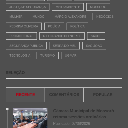
JUSTIÇA E SEGURANÇA
MEIO AMBIENTE
MOSSORÓ
MULHER
MUNDO
MÁRCIO ALEXANDRE
NEGÓCIOS
PEDRINA OLIVEIRA
POLÍCIA
POLÍTICA
PROMOCIONAL
RIO GRANDE DO NORTE
SAÚDE
SEGURANÇA PÚBLICA
SERRA DO MEL
SÃO JOÃO
TECNOLOGIA
TURISMO
UGMAR
SELEÇÃO
RECENTE
COMENTÁRIOS
POPULAR
Câmara Municipal de Mossoró
retoma sessões ordinárias
Publicado:
07/08/2026