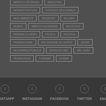
IMPOSTO DE RENDA
INDÚSTRIA
INFRAESTRUTURA
JUSTIÇA E SEGURANÇA
MEIO AMBIENTE
MOSSORÓ
MULHER
MUNDO
MÁRCIO ALEXANDRE
NEGÓCIOS
PEDRINA OLIVEIRA
POLÍCIA
POLÍTICA
PROMOCIONAL
RIO GRANDE DO NORTE
SAÚDE
SEGURANÇA PÚBLICA
SERRA DO MEL
SÃO JOÃO
TECNOLOGIA
TURISMO
UGMAR
HATSAPP
INSTAGRAM
FACEBOOK
TWITTER
EM