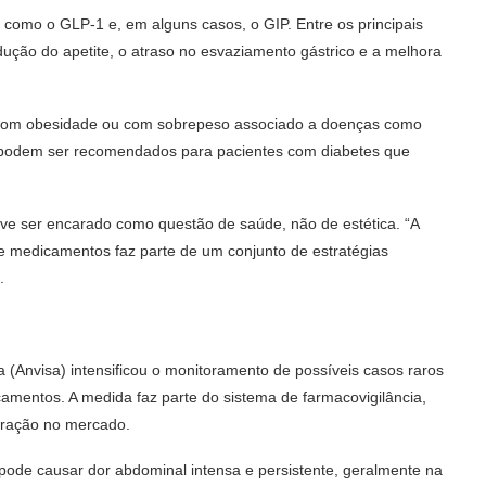
 como o GLP-1 e, em alguns casos, o GIP. Entre os principais
dução do apetite, o atraso no esvaziamento gástrico e a melhora
as com obesidade ou com sobrepeso associado a doenças como
m podem ser recomendados para pacientes com diabetes que
eve ser encarado como questão de saúde, não de estética. “A
de medicamentos faz parte de um conjunto de estratégias
.
a (Anvisa) intensificou o monitoramento de possíveis casos raros
amentos. A medida faz parte do sistema de farmacovigilância,
eração no mercado.
pode causar dor abdominal intensa e persistente, geralmente na