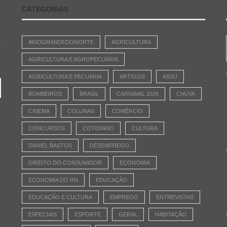
CATEGORIAS
e
#RIOGRANDEDONORTE
AGRICULTURA
AGRICULTURA E AGROPECUÁRIA
AGRICULTURA E PECUÁRIA
ARTIGOS
ASSÚ
BOMBEIROS
BRASIL
CARNAVAL 2026
CHUVA
CINEMA
COLUNAS
COMÉRCIO
CONCURSOS
COTIDIANO
CULTURA
DANIEL BASTOS
DESEMPREGO
DIREITO DO CONSUMIDOR
ECONOMIA
ECONOMIA DO RN
EDUCAÇÃO
EDUCAÇÃO E CULTURA
EMPREGO
ENTREVISTAS
ESPECIAIS
ESPORTE
GERAL
HABITAÇÃO