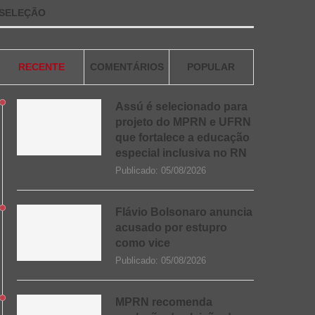
SELEÇÃO
RECENTE
COMENTÁRIOS
POPULAR
Assú é selecionado para
projeto do MPRN e UFRN
que fortalece a educação
especial inclusiva no RN
Publicado:
05/08/2026
Flávio Bolsonaro anuncia
acusado por estupro
como vice
Publicado:
05/08/2026
MPRN recomenda