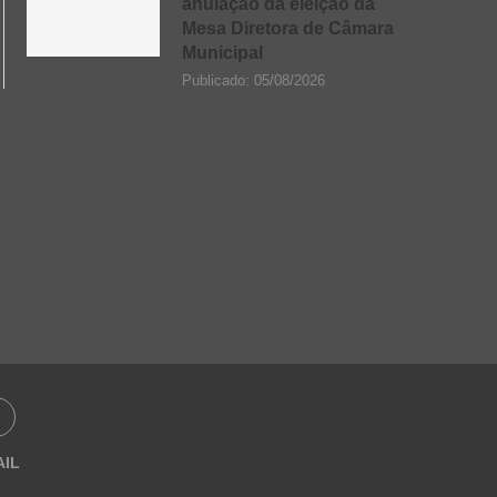
anulação da eleição da
Mesa Diretora de Câmara
Municipal
Publicado:
05/08/2026
AIL