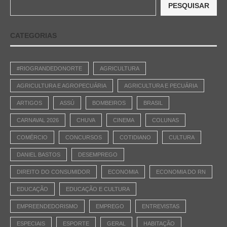
PESQUISAR
CATEGORIAS
#RIOGRANDEDONORTE
AGRICULTURA
AGRICULTURA E AGROPECUÁRIA
AGRICULTURA E PECUÁRIA
ARTIGOS
ASSÚ
BOMBEIROS
BRASIL
CARNAVAL 2026
CHUVA
CINEMA
COLUNAS
COMÉRCIO
CONCURSOS
COTIDIANO
CULTURA
DANIEL BASTOS
DESEMPREGO
DIREITO DO CONSUMIDOR
ECONOMIA
ECONOMIA DO RN
EDUCAÇÃO
EDUCAÇÃO E CULTURA
EMPREENDEDORISMO
EMPREGO
ENTREVISTAS
ESPECIAIS
ESPORTE
GERAL
HABITAÇÃO