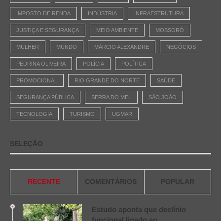
IMPOSTO DE RENDA
INDÚSTRIA
INFRAESTRUTURA
JUSTIÇA E SEGURANÇA
MEIO AMBIENTE
MOSSORÓ
MULHER
MUNDO
MÁRCIO ALEXANDRE
NEGÓCIOS
PEDRINA OLIVEIRA
POLÍCIA
POLÍTICA
PROMOCIONAL
RIO GRANDE DO NORTE
SAÚDE
SEGURANÇA PÚBLICA
SERRA DO MEL
SÃO JOÃO
TECNOLOGIA
TURISMO
UGMAR
SELEÇÃO
RECENTE
COMENTÁRIOS
POPULAR
Estudo aponta que declínio
funcional ligado ao