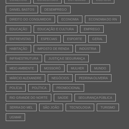
DANIEL BASTOS
DESEMPREGO
DIREITO DO CONSUMIDOR
ECONOMIA
ECONOMIA DO RN
EDUCAÇÃO
EDUCAÇÃO E CULTURA
EMPREGO
ENTREVISTAS
ESPECIAIS
ESPORTE
GERAL
HABITAÇÃO
IMPOSTO DE RENDA
INDÚSTRIA
INFRAESTRUTURA
JUSTIÇA E SEGURANÇA
MEIO AMBIENTE
MOSSORÓ
MULHER
MUNDO
MÁRCIO ALEXANDRE
NEGÓCIOS
PEDRINA OLIVEIRA
POLÍCIA
POLÍTICA
PROMOCIONAL
RIO GRANDE DO NORTE
SAÚDE
SEGURANÇA PÚBLICA
SERRA DO MEL
SÃO JOÃO
TECNOLOGIA
TURISMO
UGMAR