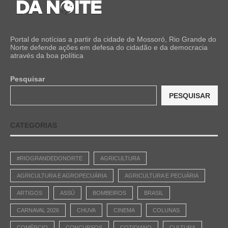
Portal de notícias a partir da cidade de Mossoró, Rio Grande do
Norte defende ações em defesa do cidadão e da democracia
através da boa política
Pesquisar
PESQUISAR
CATEGORIAS
#RIOGRANDEDONORTE
AGRICULTURA
AGRICULTURA E AGROPECUÁRIA
AGRICULTURA E PECUÁRIA
ARTIGOS
ASSÚ
BOMBEIROS
BRASIL
CARNAVAL 2026
CHUVA
CINEMA
COLUNAS
COMÉRCIO
CONCURSOS
COTIDIANO
CULTURA