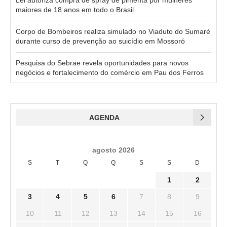
Lei autoriza compra de spray de pimenta por mulheres
maiores de 18 anos em todo o Brasil
Corpo de Bombeiros realiza simulado no Viaduto do Sumaré
durante curso de prevenção ao suicídio em Mossoró
Pesquisa do Sebrae revela oportunidades para novos
negócios e fortalecimento do comércio em Pau dos Ferros
AGENDA
agosto 2026
S
T
Q
Q
S
S
D
1
2
3
4
5
6
7
8
9
10
11
12
13
14
15
16