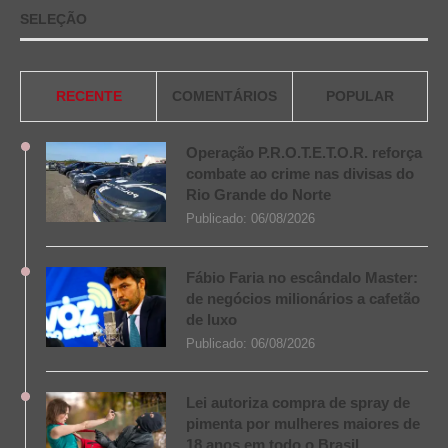
SELEÇÃO
RECENTE
COMENTÁRIOS
POPULAR
Operação P.R.O.T.E.T.O.R. reforça
combate ao crime nas divisas do
Rio Grande do Norte
Publicado:
06/08/2026
Fábio Faria no escândalo Master:
de negócios milionários a cafetão
de luxo
Publicado:
06/08/2026
Lei autoriza compra de spray de
pimenta por mulheres maiores de
18 anos em todo o Brasil