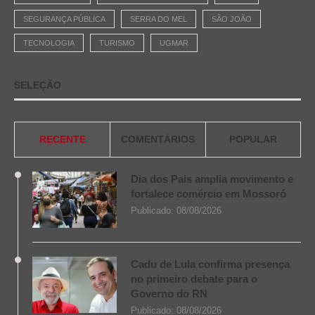
SEGURANÇA PÚBLICA
SERRA DO MEL
SÃO JOÃO
TECNOLOGIA
TURISMO
UGMAR
SELEÇÃO
RECENTE
COMENTÁRIOS
POPULAR
Dia dos Pais amplia movimento e
fortalece comércio em Mossoró
Publicado:
08/08/2026
Cadu de Lula confirma presença
no primeiro debate para o
Governo do RN
Publicado:
08/08/2026