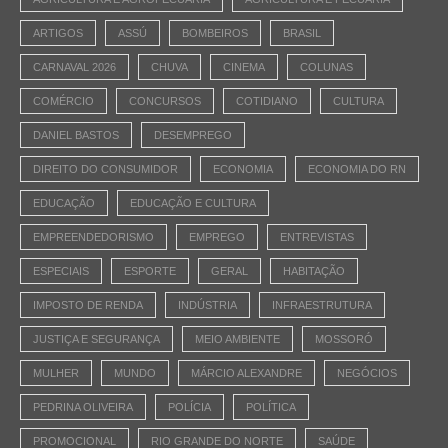
ARTIGOS
ASSÚ
BOMBEIROS
BRASIL
CARNAVAL 2026
CHUVA
CINEMA
COLUNAS
COMÉRCIO
CONCURSOS
COTIDIANO
CULTURA
DANIEL BASTOS
DESEMPREGO
DIREITO DO CONSUMIDOR
ECONOMIA
ECONOMIA DO RN
EDUCAÇÃO
EDUCAÇÃO E CULTURA
EMPREENDEDORISMO
EMPREGO
ENTREVISTAS
ESPECIAIS
ESPORTE
GERAL
HABITAÇÃO
IMPOSTO DE RENDA
INDÚSTRIA
INFRAESTRUTURA
JUSTIÇA E SEGURANÇA
MEIO AMBIENTE
MOSSORÓ
MULHER
MUNDO
MÁRCIO ALEXANDRE
NEGÓCIOS
PEDRINA OLIVEIRA
POLÍCIA
POLÍTICA
PROMOCIONAL
RIO GRANDE DO NORTE
SAÚDE