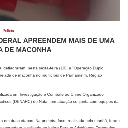
Polícia
FEDERAL APREENDEM MAIS DE UMA
A DE MACONHA
al deflagraram, nesta sexta-feira (10), a “Operação Duplo
onelada de maconha no município de Parnamirim, Região
ecializada em Investigação e Combate ao Crime Organizado
cóticos (DENARC) de Natal, em atuação conjunta com equipes da
ida em duas etapas. Na primeira fase, realizada pela manhã, foram
sportadora localizada no bairro Parque Aristófanes Fernandes.