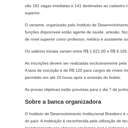
são 181 vagas imediatas e 141 destinadas ao cadastro r
superior.
O certame, organizado pelo
Instituto de Desenvolvimento 
funções disponíveis estão agente de saúde, artesão, fisc
de nível superior como professor, médico e assistente soc
Os salários iniciais variam entre R$ 1.621,00 e R$ 6.16
As inscrições devem ser realizadas exclusivamente pela i
A taxa de inscrição é de R$ 120 para cargos de níveis m
permitido em até 24 horas após a emissão do boleto.
As provas objetivas estão previstas para o dia 7 de junh
Sobre a banca organizadora
O
Instituto de Desenvolvimento Institucional Brasileiro
é u
do país. A instituição é reconhecida pela utilização de t
monitoramento por câmeras em tempo real e sistemas an