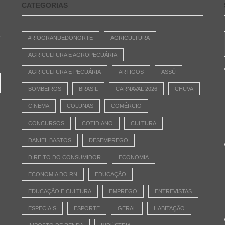
CATEGORIAS
e
#RIOGRANDEDONORTE
AGRICULTURA
AGRICULTURA E AGROPECUÁRIA
AGRICULTURA E PECUÁRIA
ARTIGOS
ASSÚ
BOMBEIROS
BRASIL
CARNAVAL 2026
CHUVA
CINEMA
COLUNAS
COMÉRCIO
CONCURSOS
COTIDIANO
CULTURA
DANIEL BASTOS
DESEMPREGO
DIREITO DO CONSUMIDOR
ECONOMIA
ECONOMIA DO RN
EDUCAÇÃO
EDUCAÇÃO E CULTURA
EMPREGO
ENTREVISTAS
ESPECIAIS
ESPORTE
GERAL
HABITAÇÃO