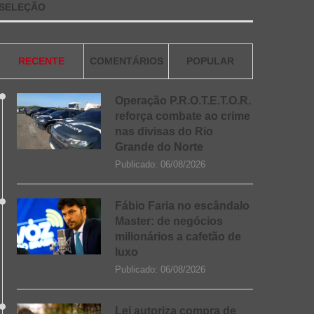
SELEÇÃO
RECENTE
COMENTÁRIOS
POPULAR
Operação P.R.O.T.E.T.O.R.
reforça combate ao crime
nas divisas do Rio
Grande do Norte
Publicado:
06/08/2026
Fábio Faria no escândalo
Master: de negócios
milionários a cafetão de
luxo
Publicado:
06/08/2026
Lei autoriza compra de