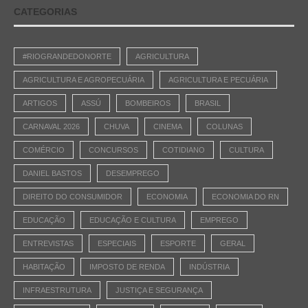
CATEGORIAS
#RIOGRANDEDONORTE
AGRICULTURA
AGRICULTURA E AGROPECUÁRIA
AGRICULTURA E PECUÁRIA
ARTIGOS
ASSÚ
BOMBEIROS
BRASIL
CARNAVAL 2026
CHUVA
CINEMA
COLUNAS
COMÉRCIO
CONCURSOS
COTIDIANO
CULTURA
DANIEL BASTOS
DESEMPREGO
DIREITO DO CONSUMIDOR
ECONOMIA
ECONOMIA DO RN
EDUCAÇÃO
EDUCAÇÃO E CULTURA
EMPREGO
ENTREVISTAS
ESPECIAIS
ESPORTE
GERAL
HABITAÇÃO
IMPOSTO DE RENDA
INDÚSTRIA
INFRAESTRUTURA
JUSTIÇA E SEGURANÇA