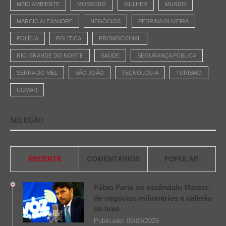
MEIO AMBIENTE
MOSSORÓ
MULHER
MUNDO
MÁRCIO ALEXANDRE
NEGÓCIOS
PEDRINA OLIVEIRA
POLÍCIA
POLÍTICA
PROMOCIONAL
RIO GRANDE DO NORTE
SAÚDE
SEGURANÇA PÚBLICA
SERRA DO MEL
SÃO JOÃO
TECNOLOGIA
TURISMO
UGMAR
SELEÇÃO
RECENTE
COMENTÁRIOS
POPULAR
Fábio Faria no escândalo Master:
de negócios milionários a cafetão
de luxo
Publicado:
06/08/2026