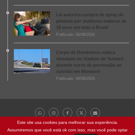
Lei autoriza compra de spray de
pimenta por mulheres maiores de
18 anos em todo o Brasil
Publicado:
06/08/2026
Corpo de Bombeiros realiza
simulado no Viaduto do Sumaré
durante curso de prevenção ao
suicídio em Mossoró
Publicado:
06/08/2026
Este site usa cookies para melhorar sua experiência.
Assumiremos que você está ok com isso, mas você pode optar