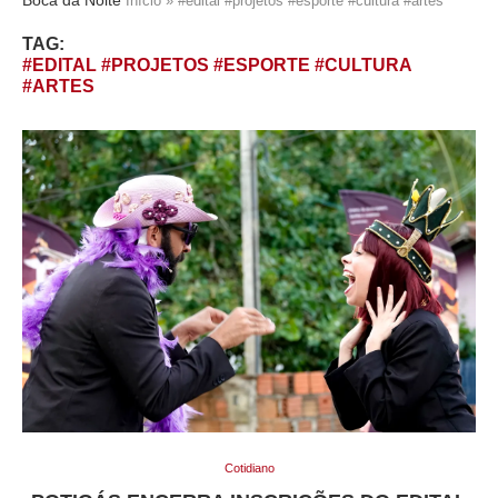
Início
»
#edital #projetos #esporte #cultura #artes
TAG:
#EDITAL #PROJETOS #ESPORTE #CULTURA
#ARTES
Cotidiano