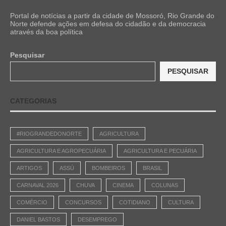
Portal de notícias a partir da cidade de Mossoró, Rio Grande do
Norte defende ações em defesa do cidadão e da democracia
através da boa política
Pesquisar
PESQUISAR
CATEGORIAS
#RIOGRANDEDONORTE
AGRICULTURA
AGRICULTURA E AGROPECUÁRIA
AGRICULTURA E PECUÁRIA
ARTIGOS
ASSÚ
BOMBEIROS
BRASIL
CARNAVAL 2026
CHUVA
CINEMA
COLUNAS
COMÉRCIO
CONCURSOS
COTIDIANO
CULTURA
DANIEL BASTOS
DESEMPREGO