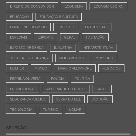
DIREITO DO CONSUMIDOR
ECONOMIA
ECONOMIA DO RN
EDUCAÇÃO
EDUCAÇÃO E CULTURA
EMPREENDEDORISMO
EMPREGO
ENTREVISTAS
ESPECIAIS
ESPORTE
GERAL
HABITAÇÃO
IMPOSTO DE RENDA
INDÚSTRIA
INFRAESTRUTURA
JUSTIÇA E SEGURANÇA
MEIO AMBIENTE
MOSSORÓ
MULHER
MUNDO
MÁRCIO ALEXANDRE
NEGÓCIOS
PEDRINA OLIVEIRA
POLÍCIA
POLÍTICA
PROMOCIONAL
RIO GRANDE DO NORTE
SAÚDE
SEGURANÇA PÚBLICA
SERRA DO MEL
SÃO JOÃO
TECNOLOGIA
TURISMO
UGMAR
SELEÇÃO