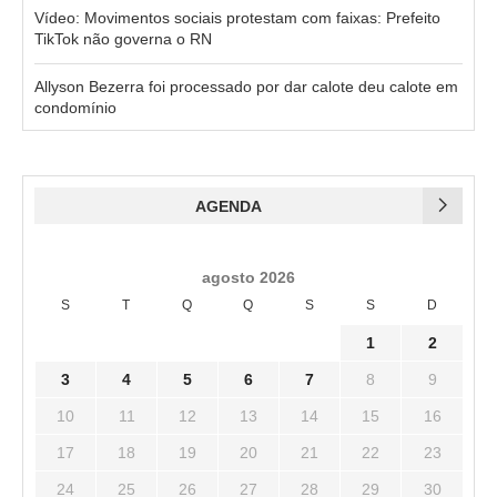
Vídeo: Movimentos sociais protestam com faixas: Prefeito
TikTok não governa o RN
Allyson Bezerra foi processado por dar calote deu calote em
condomínio
AGENDA
agosto 2026
S
T
Q
Q
S
S
D
1
2
3
4
5
6
7
8
9
10
11
12
13
14
15
16
17
18
19
20
21
22
23
24
25
26
27
28
29
30