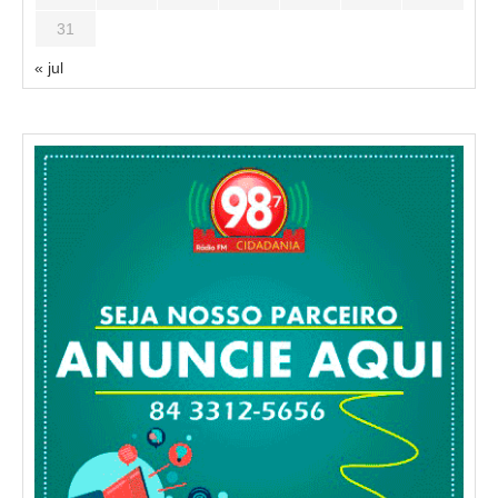
31
« jul