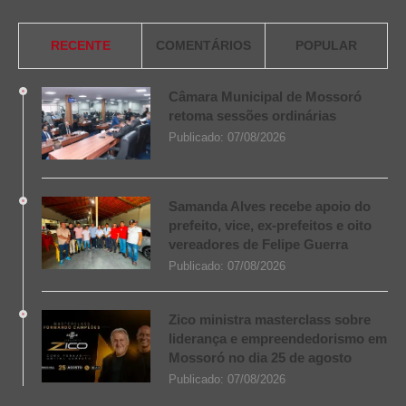
RECENTE
COMENTÁRIOS
POPULAR
Câmara Municipal de Mossoró
retoma sessões ordinárias
Publicado:
07/08/2026
Samanda Alves recebe apoio do
prefeito, vice, ex-prefeitos e oito
vereadores de Felipe Guerra
Publicado:
07/08/2026
Zico ministra masterclass sobre
liderança e empreendedorismo em
Mossoró no dia 25 de agosto
Publicado:
07/08/2026