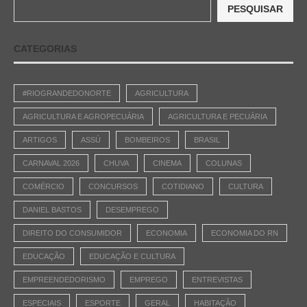
PESQUISAR
CATEGORIAS
#RIOGRANDEDONORTE
AGRICULTURA
AGRICULTURA E AGROPECUÁRIA
AGRICULTURA E PECUÁRIA
ARTIGOS
ASSÚ
BOMBEIROS
BRASIL
CARNAVAL 2026
CHUVA
CINEMA
COLUNAS
COMÉRCIO
CONCURSOS
COTIDIANO
CULTURA
DANIEL BASTOS
DESEMPREGO
DIREITO DO CONSUMIDOR
ECONOMIA
ECONOMIA DO RN
EDUCAÇÃO
EDUCAÇÃO E CULTURA
EMPREENDEDORISMO
EMPREGO
ENTREVISTAS
ESPECIAIS
ESPORTE
GERAL
HABITAÇÃO