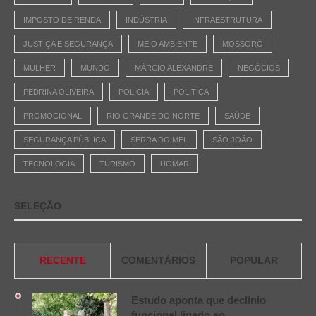
IMPOSTO DE RENDA
INDÚSTRIA
INFRAESTRUTURA
JUSTIÇA E SEGURANÇA
MEIO AMBIENTE
MOSSORÓ
MULHER
MUNDO
MÁRCIO ALEXANDRE
NEGÓCIOS
PEDRINA OLIVEIRA
POLÍCIA
POLÍTICA
PROMOCIONAL
RIO GRANDE DO NORTE
SAÚDE
SEGURANÇA PÚBLICA
SERRA DO MEL
SÃO JOÃO
TECNOLOGIA
TURISMO
UGMAR
SELEÇÃO
RECENTE
COMENTÁRIOS
POPULAR
Estudo aponta que declínio
funcional ligado ao