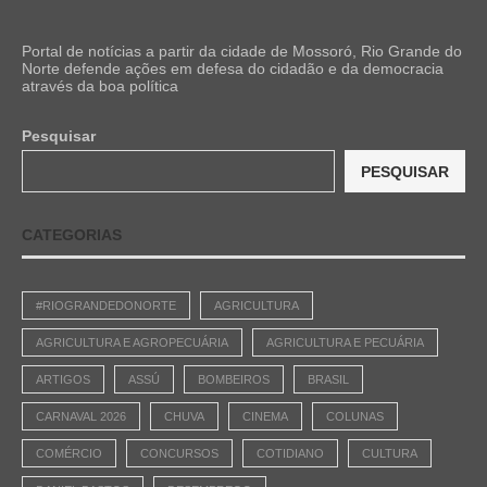
Portal de notícias a partir da cidade de Mossoró, Rio Grande do
Norte defende ações em defesa do cidadão e da democracia
através da boa política
Pesquisar
PESQUISAR
CATEGORIAS
#RIOGRANDEDONORTE
AGRICULTURA
AGRICULTURA E AGROPECUÁRIA
AGRICULTURA E PECUÁRIA
ARTIGOS
ASSÚ
BOMBEIROS
BRASIL
CARNAVAL 2026
CHUVA
CINEMA
COLUNAS
COMÉRCIO
CONCURSOS
COTIDIANO
CULTURA