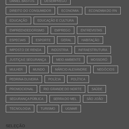
DANIEL BASTOS
DESEMPREGO
DIREITO DO CONSUMIDOR
ECONOMIA
ECONOMIA DO RN
EDUCAÇÃO
EDUCAÇÃO E CULTURA
EMPREENDEDORISMO
EMPREGO
ENTREVISTAS
ESPECIAIS
ESPORTE
GERAL
HABITAÇÃO
IMPOSTO DE RENDA
INDÚSTRIA
INFRAESTRUTURA
JUSTIÇA E SEGURANÇA
MEIO AMBIENTE
MOSSORÓ
MULHER
MUNDO
MÁRCIO ALEXANDRE
NEGÓCIOS
PEDRINA OLIVEIRA
POLÍCIA
POLÍTICA
PROMOCIONAL
RIO GRANDE DO NORTE
SAÚDE
SEGURANÇA PÚBLICA
SERRA DO MEL
SÃO JOÃO
TECNOLOGIA
TURISMO
UGMAR
SELEÇÃO