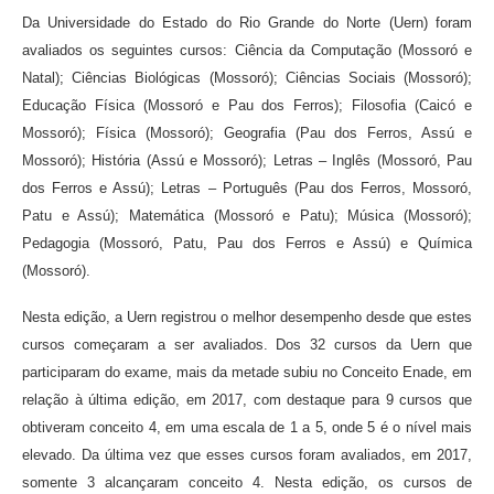
Da Universidade do Estado do Rio Grande do Norte (Uern) foram
avaliados os seguintes cursos: Ciência da Computação (Mossoró e
Natal); Ciências Biológicas (Mossoró); Ciências Sociais (Mossoró);
Educação Física (Mossoró e Pau dos Ferros); Filosofia (Caicó e
Mossoró); Física (Mossoró); Geografia (Pau dos Ferros, Assú e
Mossoró); História (Assú e Mossoró); Letras – Inglês (Mossoró, Pau
dos Ferros e Assú); Letras – Português (Pau dos Ferros, Mossoró,
Patu e Assú); Matemática (Mossoró e Patu); Música (Mossoró);
Pedagogia (Mossoró, Patu, Pau dos Ferros e Assú) e Química
(Mossoró).
Nesta edição, a Uern registrou o melhor desempenho desde que estes
cursos começaram a ser avaliados. Dos 32 cursos da Uern que
participaram do exame, mais da metade subiu no Conceito Enade, em
relação à última edição, em 2017, com destaque para 9 cursos que
obtiveram conceito 4, em uma escala de 1 a 5, onde 5 é o nível mais
elevado. Da última vez que esses cursos foram avaliados, em 2017,
somente 3 alcançaram conceito 4. Nesta edição, os cursos de