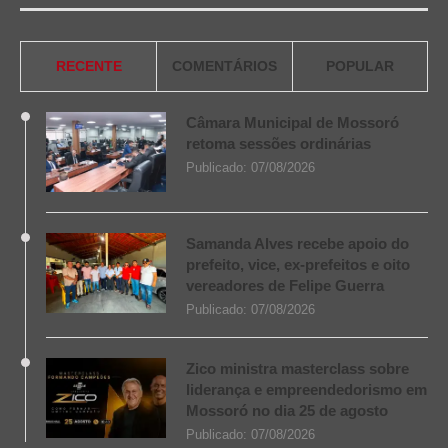
RECENTE
COMENTÁRIOS
POPULAR
Câmara Municipal de Mossoró
retoma sessões ordinárias
Publicado:
07/08/2026
Samanda Alves recebe apoio do
prefeito, vice, ex-prefeitos e oito
vereadores de Felipe Guerra
Publicado:
07/08/2026
Zico ministra masterclass sobre
liderança e empreendedorismo em
Mossoró no dia 25 de agosto
Publicado:
07/08/2026