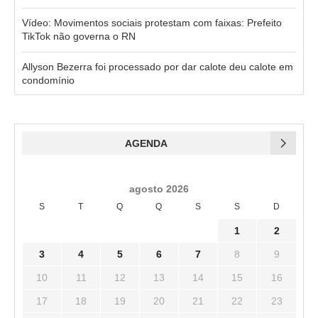
Vídeo: Movimentos sociais protestam com faixas: Prefeito
TikTok não governa o RN
Allyson Bezerra foi processado por dar calote deu calote em
condomínio
AGENDA
agosto 2026
S
T
Q
Q
S
S
D
1
2
3
4
5
6
7
8
9
10
11
12
13
14
15
16
17
18
19
20
21
22
23