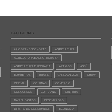
CATEGORIAS
e
#RIOGRANDEDONORTE
AGRICULTURA
AGRICULTURA E AGROPECUÁRIA
AGRICULTURA E PECUÁRIA
ARTIGOS
ASSÚ
BOMBEIROS
BRASIL
CARNAVAL 2026
CHUVA
CINEMA
COLUNAS
COMÉRCIO
CONCURSOS
COTIDIANO
CULTURA
DANIEL BASTOS
DESEMPREGO
DIREITO DO CONSUMIDOR
ECONOMIA