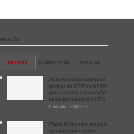
SELEÇÃO
RECENTE
COMENTÁRIOS
POPULAR
Assú é selecionado para
projeto do MPRN e UFRN
que fortalece a educação
especial inclusiva no RN
Publicado:
05/08/2026
Flávio Bolsonaro anuncia
acusado por estupro