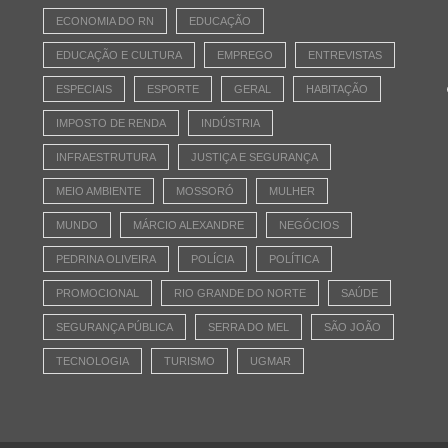
ECONOMIA DO RN
EDUCAÇÃO
EDUCAÇÃO E CULTURA
EMPREGO
ENTREVISTAS
ESPECIAIS
ESPORTE
GERAL
HABITAÇÃO
IMPOSTO DE RENDA
INDÚSTRIA
INFRAESTRUTURA
JUSTIÇA E SEGURANÇA
MEIO AMBIENTE
MOSSORÓ
MULHER
MUNDO
MÁRCIO ALEXANDRE
NEGÓCIOS
PEDRINA OLIVEIRA
POLÍCIA
POLÍTICA
PROMOCIONAL
RIO GRANDE DO NORTE
SAÚDE
SEGURANÇA PÚBLICA
SERRA DO MEL
SÃO JOÃO
TECNOLOGIA
TURISMO
UGMAR