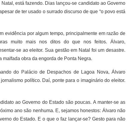
e Natal, está fazendo. Dias lançou-se candidato ao Governo
pesar de ter usado o surrado discurso de que “o povo está
m evidência por algum tempo, principalmente em razão de
turas muito mais nos ditos do que nos feitos. Álvaro,
esentar-se ao eleitor. Sua gestão em Natal foi um desastre.
na malfada obra da engorda de Ponta Negra.
omando do Palácio de Despachos de Lagoa Nova, Álvaro
nalismo político. Daí, ponte para o imaginário do eleitor.
ndidato ao Governo do Estado são poucas. A manter-se as
próximo ano são nenhuma. E, sejamos honestos: Álvaro não
verno do Estado. E o que o faz lançar-se? Gesto para não