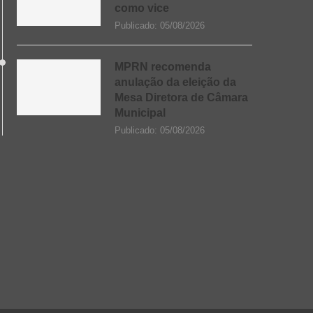
como vice
Publicado:
05/08/2026
MPRN recomenda
anulação da eleição da
Mesa Diretora de Câmara
Municipal
Publicado:
05/08/2026