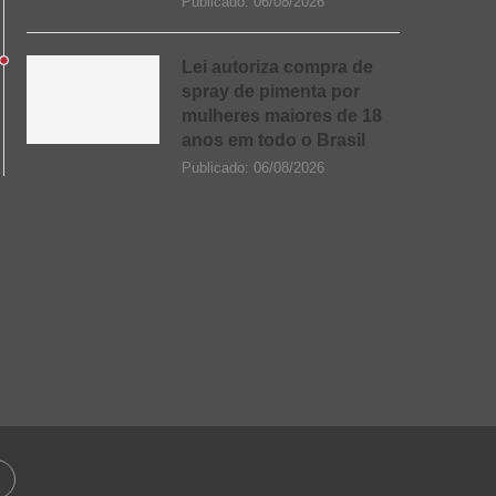
Publicado:
06/08/2026
Lei autoriza compra de
spray de pimenta por
mulheres maiores de 18
anos em todo o Brasil
Publicado:
06/08/2026