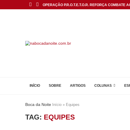
OPERAÇÃO P.R.O.T.E.T.O.R. REFORÇA COMBATE AO
INÍCIO
SOBRE
ARTIGOS
COLUNAS
ES
Boca da Noite
Início
»
Equipes
TAG:
EQUIPES