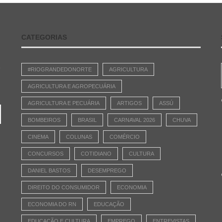
CATEGORIAS
e
#RIOGRANDEDONORTE
AGRICULTURA
AGRICULTURA E AGROPECUÁRIA
AGRICULTURA E PECUÁRIA
ARTIGOS
ASSÚ
BOMBEIROS
BRASIL
CARNAVAL 2026
CHUVA
CINEMA
COLUNAS
COMÉRCIO
CONCURSOS
COTIDIANO
CULTURA
DANIEL BASTOS
DESEMPREGO
DIREITO DO CONSUMIDOR
ECONOMIA
ECONOMIA DO RN
EDUCAÇÃO
EDUCAÇÃO E CULTURA
EMPREGO
ENTREVISTAS