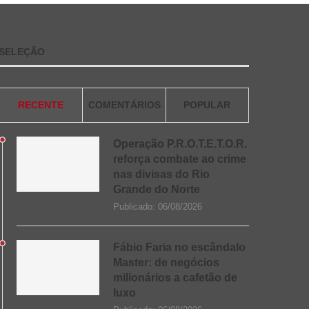
SELEÇÃO
RECENTE
COMENTÁRIOS
POPULAR
Operação P.R.O.T.E.T.O.R.
reforça combate ao crime
nas divisas do Rio
Grande do Norte
Publicado:
06/08/2026
Fábio Faria no escândalo
Master: de negócios
milionários a cafetão de
luxo