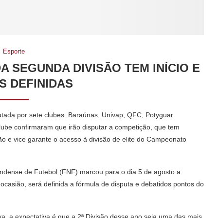
Esporte
 SEGUNDA DIVISÃO TEM INÍCIO E
S DEFINIDAS
utada por sete clubes. Baraúnas, Univap, QFC, Potyguar
lube confirmaram que irão disputar a competição, que tem
ão e vice garante o acesso à divisão de elite do Campeonato
ndense de Futebol (FNF) marcou para o dia 5 de agosto a
casião, será definida a fórmula de disputa e debatidos pontos do
va, a expectativa é que a 2ª Divisão desse ano seja uma das mais