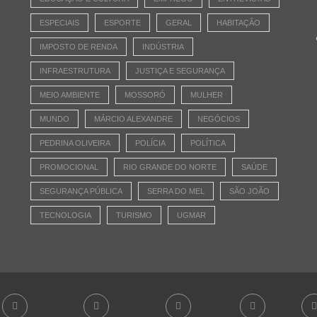
ESPECIAIS
ESPORTE
GERAL
HABITAÇÃO
IMPOSTO DE RENDA
INDÚSTRIA
INFRAESTRUTURA
JUSTIÇA E SEGURANÇA
MEIO AMBIENTE
MOSSORÓ
MULHER
MUNDO
MÁRCIO ALEXANDRE
NEGÓCIOS
PEDRINA OLIVEIRA
POLÍCIA
POLÍTICA
PROMOCIONAL
RIO GRANDE DO NORTE
SAÚDE
SEGURANÇA PÚBLICA
SERRA DO MEL
SÃO JOÃO
TECNOLOGIA
TURISMO
UGMAR