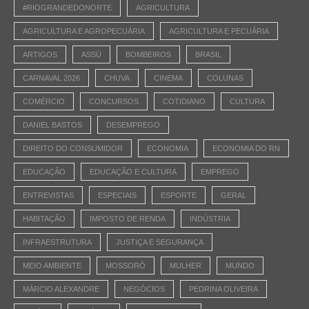
#RIOGRANDEDONORTE
AGRICULTURA
AGRICULTURA E AGROPECUÁRIA
AGRICULTURA E PECUÁRIA
ARTIGOS
ASSÚ
BOMBEIROS
BRASIL
CARNAVAL 2026
CHUVA
CINEMA
COLUNAS
COMÉRCIO
CONCURSOS
COTIDIANO
CULTURA
DANIEL BASTOS
DESEMPREGO
DIREITO DO CONSUMIDOR
ECONOMIA
ECONOMIA DO RN
EDUCAÇÃO
EDUCAÇÃO E CULTURA
EMPREGO
ENTREVISTAS
ESPECIAIS
ESPORTE
GERAL
HABITAÇÃO
IMPOSTO DE RENDA
INDÚSTRIA
INFRAESTRUTURA
JUSTIÇA E SEGURANÇA
MEIO AMBIENTE
MOSSORÓ
MULHER
MUNDO
MÁRCIO ALEXANDRE
NEGÓCIOS
PEDRINA OLIVEIRA