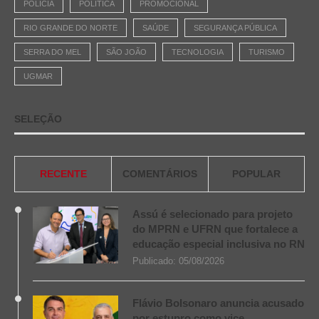
POLÍCIA
POLÍTICA
PROMOCIONAL
RIO GRANDE DO NORTE
SAÚDE
SEGURANÇA PÚBLICA
SERRA DO MEL
SÃO JOÃO
TECNOLOGIA
TURISMO
UGMAR
SELEÇÃO
RECENTE
COMENTÁRIOS
POPULAR
Assú é selecionado para projeto
do MPRN e UFRN que fortalece a
educação especial inclusiva no RN
Publicado:
05/08/2026
Flávio Bolsonaro anuncia acusado
por estupro como vice