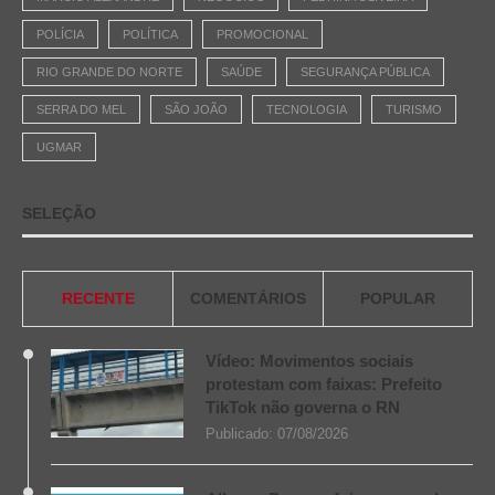
POLÍCIA
POLÍTICA
PROMOCIONAL
RIO GRANDE DO NORTE
SAÚDE
SEGURANÇA PÚBLICA
SERRA DO MEL
SÃO JOÃO
TECNOLOGIA
TURISMO
UGMAR
SELEÇÃO
RECENTE
COMENTÁRIOS
POPULAR
Vídeo: Movimentos sociais
protestam com faixas: Prefeito
TikTok não governa o RN
Publicado:
07/08/2026