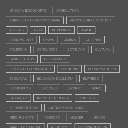
#RIOGRANDEDONORTE
AGRICULTURA
AGRICULTURA E AGROPECUÁRIA
AGRICULTURA E PECUÁRIA
ARTIGOS
ASSÚ
BOMBEIROS
BRASIL
CARNAVAL 2026
CHUVA
CINEMA
COLUNAS
COMÉRCIO
CONCURSOS
COTIDIANO
CULTURA
DANIEL BASTOS
DESEMPREGO
DIREITO DO CONSUMIDOR
ECONOMIA
ECONOMIA DO RN
EDUCAÇÃO
EDUCAÇÃO E CULTURA
EMPREGO
ENTREVISTAS
ESPECIAIS
ESPORTE
GERAL
HABITAÇÃO
IMPOSTO DE RENDA
INDÚSTRIA
INFRAESTRUTURA
JUSTIÇA E SEGURANÇA
MEIO AMBIENTE
MOSSORÓ
MULHER
MUNDO
MÁRCIO ALEXANDRE
NEGÓCIOS
PEDRINA OLIVEIRA