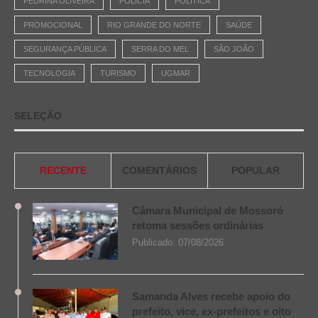
PEDRINA OLIVEIRA
POLÍCIA
POLÍTICA
PROMOCIONAL
RIO GRANDE DO NORTE
SAÚDE
SEGURANÇA PÚBLICA
SERRA DO MEL
SÃO JOÃO
TECNOLOGIA
TURISMO
UGMAR
SELEÇÃO
RECENTE
COMENTÁRIOS
POPULAR
Câmara Municipal de Mossoró
retoma sessões ordinárias
Publicado:
07/08/2026
Samanda Alves recebe apoio do
prefeito, vice, ex-prefeitos e oito