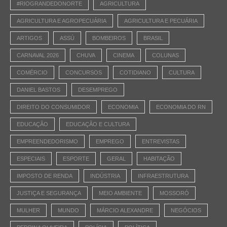
#RIOGRANDEDONORTE
AGRICULTURA
AGRICULTURA E AGROPECUÁRIA
AGRICULTURA E PECUÁRIA
ARTIGOS
ASSÚ
BOMBEIROS
BRASIL
CARNAVAL 2026
CHUVA
CINEMA
COLUNAS
COMÉRCIO
CONCURSOS
COTIDIANO
CULTURA
DANIEL BASTOS
DESEMPREGO
DIREITO DO CONSUMIDOR
ECONOMIA
ECONOMIA DO RN
EDUCAÇÃO
EDUCAÇÃO E CULTURA
EMPREENDEDORISMO
EMPREGO
ENTREVISTAS
ESPECIAIS
ESPORTE
GERAL
HABITAÇÃO
IMPOSTO DE RENDA
INDÚSTRIA
INFRAESTRUTURA
JUSTIÇA E SEGURANÇA
MEIO AMBIENTE
MOSSORÓ
MULHER
MUNDO
MÁRCIO ALEXANDRE
NEGÓCIOS