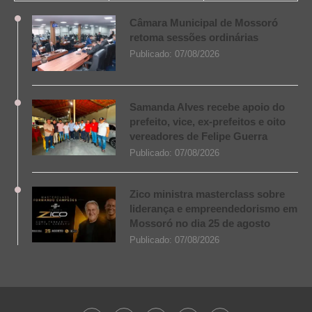
Câmara Municipal de Mossoró
retoma sessões ordinárias
Publicado:
07/08/2026
Samanda Alves recebe apoio do
prefeito, vice, ex-prefeitos e oito
vereadores de Felipe Guerra
Publicado:
07/08/2026
Zico ministra masterclass sobre
liderança e empreendedorismo em
Mossoró no dia 25 de agosto
Publicado:
07/08/2026