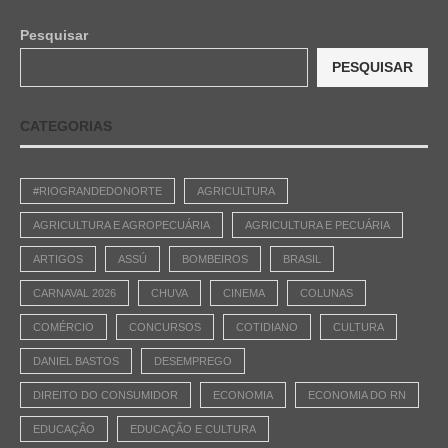
Pesquisar
PESQUISAR
CATEGORIAS
#RIOGRANDEDONORTE
AGRICULTURA
AGRICULTURA E AGROPECUÁRIA
AGRICULTURA E PECUÁRIA
ARTIGOS
ASSÚ
BOMBEIROS
BRASIL
CARNAVAL 2026
CHUVA
CINEMA
COLUNAS
COMÉRCIO
CONCURSOS
COTIDIANO
CULTURA
DANIEL BASTOS
DESEMPREGO
DIREITO DO CONSUMIDOR
ECONOMIA
ECONOMIA DO RN
EDUCAÇÃO
EDUCAÇÃO E CULTURA