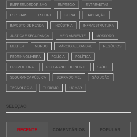
EMPREENDEDORISMO
EMPREGO
ENTREVISTAS
ESPECIAIS
ESPORTE
GERAL
HABITAÇÃO
IMPOSTO DE RENDA
INDÚSTRIA
INFRAESTRUTURA
JUSTIÇA E SEGURANÇA
MEIO AMBIENTE
MOSSORÓ
MULHER
MUNDO
MÁRCIO ALEXANDRE
NEGÓCIOS
PEDRINA OLIVEIRA
POLÍCIA
POLÍTICA
PROMOCIONAL
RIO GRANDE DO NORTE
SAÚDE
SEGURANÇA PÚBLICA
SERRA DO MEL
SÃO JOÃO
TECNOLOGIA
TURISMO
UGMAR
SELEÇÃO
RECENTE
COMENTÁRIOS
POPULAR