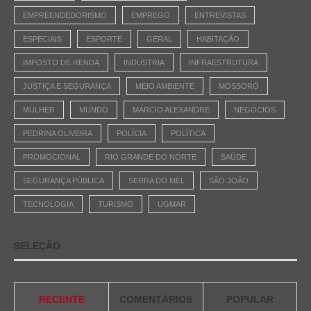
EMPREENDEDORISMO
EMPREGO
ENTREVISTAS
ESPECIAIS
ESPORTE
GERAL
HABITAÇÃO
IMPOSTO DE RENDA
INDÚSTRIA
INFRAESTRUTURA
JUSTIÇA E SEGURANÇA
MEIO AMBIENTE
MOSSORÓ
MULHER
MUNDO
MÁRCIO ALEXANDRE
NEGÓCIOS
PEDRINA OLIVEIRA
POLÍCIA
POLÍTICA
PROMOCIONAL
RIO GRANDE DO NORTE
SAÚDE
SEGURANÇA PÚBLICA
SERRA DO MEL
SÃO JOÃO
TECNOLOGIA
TURISMO
UGMAR
SELEÇÃO
RECENTE
COMENTÁRIOS
POPULAR