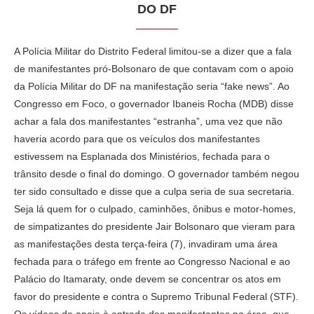
DO DF
A Polícia Militar do Distrito Federal limitou-se a dizer que a fala
de manifestantes pró-Bolsonaro de que contavam com o apoio
da Polícia Militar do DF na manifestação seria “fake news”. Ao
Congresso em Foco, o governador Ibaneis Rocha (MDB) disse
achar a fala dos manifestantes “estranha”, uma vez que não
haveria acordo para que os veículos dos manifestantes
estivessem na Esplanada dos Ministérios, fechada para o
trânsito desde o final do domingo. O governador também negou
ter sido consultado e disse que a culpa seria de sua secretaria.
Seja lá quem for o culpado, caminhões, ônibus e motor-homes,
de simpatizantes do presidente Jair Bolsonaro que vieram para
as manifestações desta terça-feira (7), invadiram uma área
fechada para o tráfego em frente ao Congresso Nacional e ao
Palácio do Itamaraty, onde devem se concentrar os atos em
favor do presidente e contra o Supremo Tribunal Federal (STF).
Os vídeos de apoio à entrada dos manifestantes na área, que