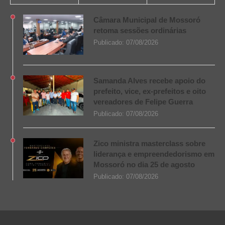
Câmara Municipal de Mossoró
retoma sessões ordinárias
Publicado:
07/08/2026
Samanda Alves recebe apoio do
prefeito, vice, ex-prefeitos e oito
vereadores de Felipe Guerra
Publicado:
07/08/2026
Zico ministra masterclass sobre
liderança e empreendedorismo em
Mossoró no dia 25 de agosto
Publicado:
07/08/2026