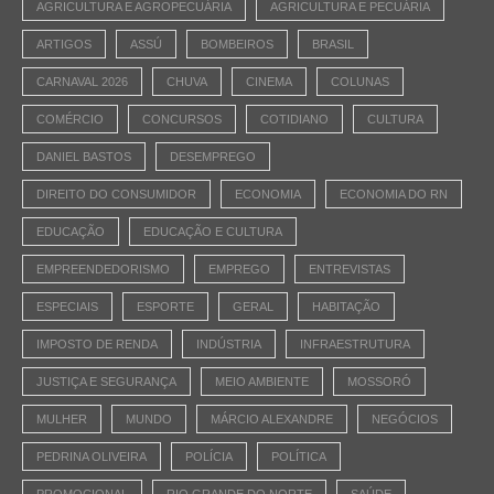
AGRICULTURA E AGROPECUÁRIA
AGRICULTURA E PECUÁRIA
ARTIGOS
ASSÚ
BOMBEIROS
BRASIL
CARNAVAL 2026
CHUVA
CINEMA
COLUNAS
COMÉRCIO
CONCURSOS
COTIDIANO
CULTURA
DANIEL BASTOS
DESEMPREGO
DIREITO DO CONSUMIDOR
ECONOMIA
ECONOMIA DO RN
EDUCAÇÃO
EDUCAÇÃO E CULTURA
EMPREENDEDORISMO
EMPREGO
ENTREVISTAS
ESPECIAIS
ESPORTE
GERAL
HABITAÇÃO
IMPOSTO DE RENDA
INDÚSTRIA
INFRAESTRUTURA
JUSTIÇA E SEGURANÇA
MEIO AMBIENTE
MOSSORÓ
MULHER
MUNDO
MÁRCIO ALEXANDRE
NEGÓCIOS
PEDRINA OLIVEIRA
POLÍCIA
POLÍTICA
PROMOCIONAL
RIO GRANDE DO NORTE
SAÚDE