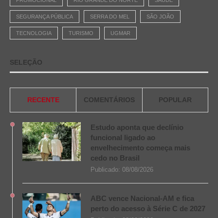
SEGURANÇA PÚBLICA
SERRA DO MEL
SÃO JOÃO
TECNOLOGIA
TURISMO
UGMAR
SELEÇÃO
RECENTE
COMENTÁRIOS
POPULAR
Estudo aponta que declínio
funcional ligado ao
envelhecimento começa mais
cedo no Brasil
Publicado:
08/08/2026
ABC vence Nacional-AM e fica
perto do acesso à Série C de 2027