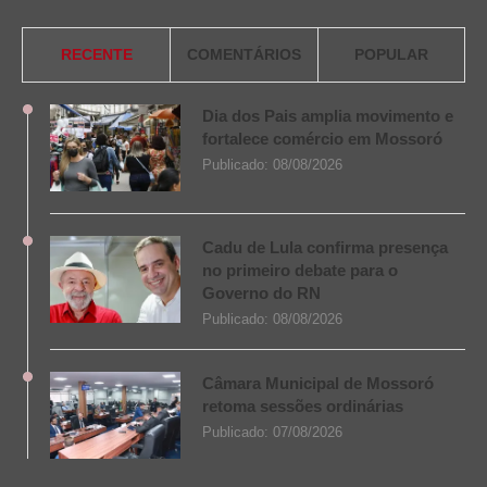
RECENTE
COMENTÁRIOS
POPULAR
Dia dos Pais amplia movimento e
fortalece comércio em Mossoró
Publicado:
08/08/2026
Cadu de Lula confirma presença
no primeiro debate para o
Governo do RN
Publicado:
08/08/2026
Câmara Municipal de Mossoró
retoma sessões ordinárias
Publicado:
07/08/2026