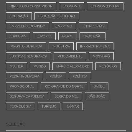
DIREITO DO CONSUMIDOR
ECONOMIA
ECONOMIA DO RN
EDUCAÇÃO
EDUCAÇÃO E CULTURA
EMPREENDEDORISMO
EMPREGO
ENTREVISTAS
ESPECIAIS
ESPORTE
GERAL
HABITAÇÃO
IMPOSTO DE RENDA
INDÚSTRIA
INFRAESTRUTURA
JUSTIÇA E SEGURANÇA
MEIO AMBIENTE
MOSSORÓ
MULHER
MUNDO
MÁRCIO ALEXANDRE
NEGÓCIOS
PEDRINA OLIVEIRA
POLÍCIA
POLÍTICA
PROMOCIONAL
RIO GRANDE DO NORTE
SAÚDE
SEGURANÇA PÚBLICA
SERRA DO MEL
SÃO JOÃO
TECNOLOGIA
TURISMO
UGMAR
SELEÇÃO