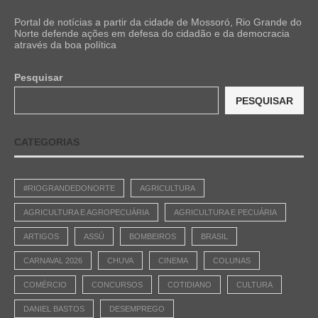
Portal de notícias a partir da cidade de Mossoró, Rio Grande do
Norte defende ações em defesa do cidadão e da democracia
através da boa política
Pesquisar
PESQUISAR
CATEGORIAS
#RIOGRANDEDONORTE
AGRICULTURA
AGRICULTURA E AGROPECUÁRIA
AGRICULTURA E PECUÁRIA
ARTIGOS
ASSÚ
BOMBEIROS
BRASIL
CARNAVAL 2026
CHUVA
CINEMA
COLUNAS
COMÉRCIO
CONCURSOS
COTIDIANO
CULTURA
DANIEL BASTOS
DESEMPREGO