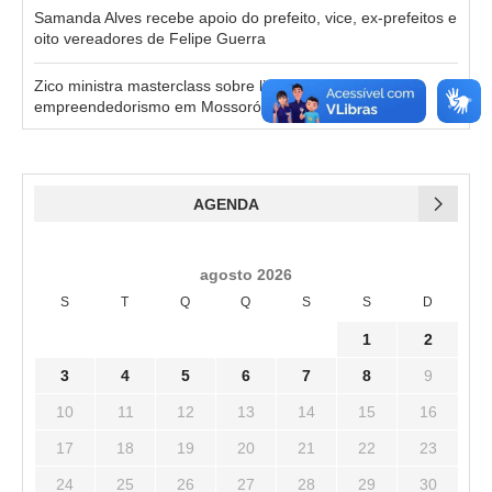
Samanda Alves recebe apoio do prefeito, vice, ex-prefeitos e
oito vereadores de Felipe Guerra
Zico ministra masterclass sobre liderança e
empreendedorismo em Mossoró no dia 25 de agosto
AGENDA
agosto 2026
S
T
Q
Q
S
S
D
1
2
3
4
5
6
7
8
9
10
11
12
13
14
15
16
17
18
19
20
21
22
23
24
25
26
27
28
29
30