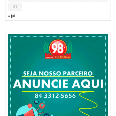
31
« jul