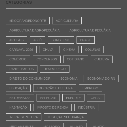
CATEGORIAS
#RIOGRANDEDONORTE
AGRICULTURA
AGRICULTURA E AGROPECUÁRIA
AGRICULTURA E PECUÁRIA
ARTIGOS
ASSÚ
BOMBEIROS
BRASIL
CARNAVAL 2026
CHUVA
CINEMA
COLUNAS
COMÉRCIO
CONCURSOS
COTIDIANO
CULTURA
DANIEL BASTOS
DESEMPREGO
DIREITO DO CONSUMIDOR
ECONOMIA
ECONOMIA DO RN
EDUCAÇÃO
EDUCAÇÃO E CULTURA
EMPREGO
ENTREVISTAS
ESPECIAIS
ESPORTE
GERAL
HABITAÇÃO
IMPOSTO DE RENDA
INDÚSTRIA
INFRAESTRUTURA
JUSTIÇA E SEGURANÇA
MEIO AMBIENTE
MOSSORÓ
MULHER
MUNDO