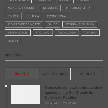
MÁRCIO ALEXANDRE
NEGÓCIOS
PEDRINA OLIVEIRA
POLÍCIA
POLÍTICA
PROMOCIONAL
RIO GRANDE DO NORTE
SAÚDE
SEGURANÇA PÚBLICA
SERRA DO MEL
SÃO JOÃO
TECNOLOGIA
TURISMO
UGMAR
SELEÇÃO
RECENTE
COMENTÁRIOS
POPULAR
Operação combate contrabando e
agiotagem no Rio Grande do
Norte e na Paraíba
Publicado:
07/08/2026