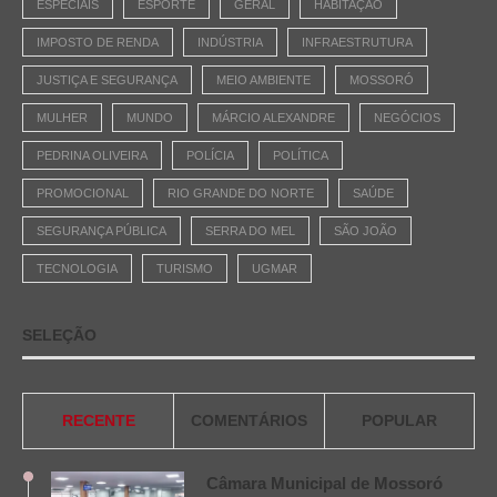
ESPECIAIS
ESPORTE
GERAL
HABITAÇÃO
IMPOSTO DE RENDA
INDÚSTRIA
INFRAESTRUTURA
JUSTIÇA E SEGURANÇA
MEIO AMBIENTE
MOSSORÓ
MULHER
MUNDO
MÁRCIO ALEXANDRE
NEGÓCIOS
PEDRINA OLIVEIRA
POLÍCIA
POLÍTICA
PROMOCIONAL
RIO GRANDE DO NORTE
SAÚDE
SEGURANÇA PÚBLICA
SERRA DO MEL
SÃO JOÃO
TECNOLOGIA
TURISMO
UGMAR
SELEÇÃO
RECENTE
COMENTÁRIOS
POPULAR
Câmara Municipal de Mossoró