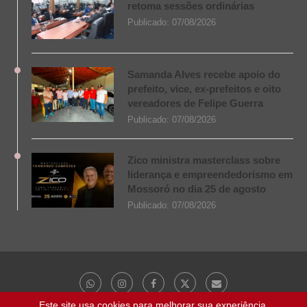
retoma sessões ordinárias
Publicado:
07/08/2026
Samanda Alves recebe apoio do
prefeito, vice, ex-prefeitos e oito
vereadores de Felipe Guerra
Publicado:
07/08/2026
Zico ministra masterclass sobre
liderança e empreendedorismo em
Mossoró no dia 25 de agosto
Publicado:
07/08/2026
Este site usa cookies para melhorar sua experiência.