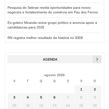
Pesquisa do Sebrae revela oportunidades para novos
negócios e fortalecimento do comércio em Pau dos Ferros
Ex-goleiro Miranda reúne grupo político e anuncia apoio a
candidaturas para 2026
RN registra melhor resultado da história no IDEB
AGENDA
agosto 2026
S
T
Q
Q
S
S
D
1
2
3
4
5
6
7
8
9
10
11
12
13
14
15
16