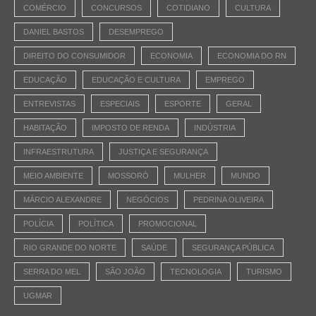
COMÉRCIO
CONCURSOS
COTIDIANO
CULTURA
DANIEL BASTOS
DESEMPREGO
DIREITO DO CONSUMIDOR
ECONOMIA
ECONOMIA DO RN
EDUCAÇÃO
EDUCAÇÃO E CULTURA
EMPREGO
ENTREVISTAS
ESPECIAIS
ESPORTE
GERAL
HABITAÇÃO
IMPOSTO DE RENDA
INDÚSTRIA
INFRAESTRUTURA
JUSTIÇA E SEGURANÇA
MEIO AMBIENTE
MOSSORÓ
MULHER
MUNDO
MÁRCIO ALEXANDRE
NEGÓCIOS
PEDRINA OLIVEIRA
POLÍCIA
POLÍTICA
PROMOCIONAL
RIO GRANDE DO NORTE
SAÚDE
SEGURANÇA PÚBLICA
SERRA DO MEL
SÃO JOÃO
TECNOLOGIA
TURISMO
UGMAR