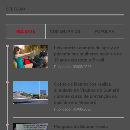
SELEÇÃO
RECENTE
COMENTÁRIOS
POPULAR
Lei autoriza compra de spray de
pimenta por mulheres maiores de
18 anos em todo o Brasil
Publicado:
06/08/2026
Corpo de Bombeiros realiza
simulado no Viaduto do Sumaré
durante curso de prevenção ao
suicídio em Mossoró
Publicado:
06/08/2026
Pesquisa do Sebrae revela