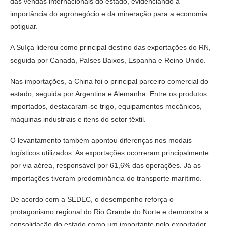
das vendas internacionais do estado, evidenciando a
importância do agronegócio e da mineração para a economia
potiguar.
A
Suíça
liderou como principal destino das exportações do RN,
seguida por
Canadá
,
Países Baixos
,
Espanha
e
Reino Unido
.
Nas importações, a
China
foi o principal parceiro comercial do
estado, seguida por
Argentina
e
Alemanha
. Entre os produtos
importados, destacaram-se trigo, equipamentos mecânicos,
máquinas industriais e itens do setor têxtil.
O levantamento também apontou diferenças nos modais
logísticos utilizados. As exportações ocorreram principalmente
por via aérea, responsável por 61,6% das operações. Já as
importações tiveram predominância do transporte marítimo.
De acordo com a SEDEC, o desempenho reforça o
protagonismo regional do Rio Grande do Norte e demonstra a
consolidação do estado como um importante polo exportador