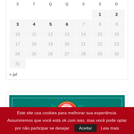
S
T
Q
Q
S
S
D
1
2
3
4
5
6
7
8
9
10
11
12
13
14
15
16
17
18
19
20
21
22
23
24
25
26
27
28
29
30
31
« jul
Este site usa cookies para melhorar sua experiência.
Assumiremos que você está ok com isso, mas você pode optar
por não participar se desejar.
Aceitar
Leia mais