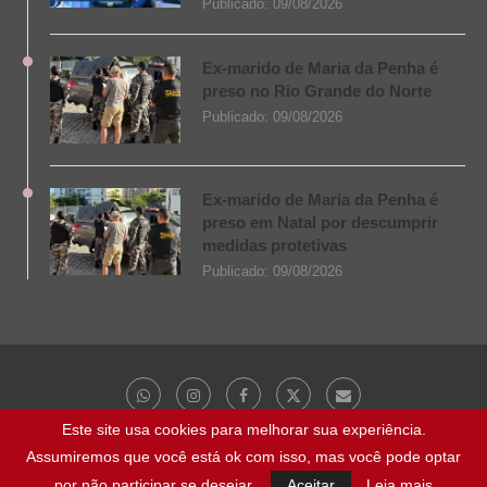
Publicado:
09/08/2026
Ex-marido de Maria da Penha é
preso no Rio Grande do Norte
Publicado:
09/08/2026
Ex-marido de Maria da Penha é
preso em Natal por descumprir
medidas protetivas
Publicado:
09/08/2026
Este site usa cookies para melhorar sua experiência.
Assumiremos que você está ok com isso, mas você pode optar
@ 2023 - Todos os direitos reservados | NaBocaDaNoite.com.br
por não participar se desejar.
Aceitar
Leia mais