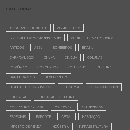
CATEGORIAS
#RIOGRANDEDONORTE
AGRICULTURA
AGRICULTURA E AGROPECUÁRIA
AGRICULTURA E PECUÁRIA
ARTIGOS
ASSÚ
BOMBEIROS
BRASIL
CARNAVAL 2026
CHUVA
CINEMA
COLUNAS
COMÉRCIO
CONCURSOS
COTIDIANO
CULTURA
DANIEL BASTOS
DESEMPREGO
DIREITO DO CONSUMIDOR
ECONOMIA
ECONOMIA DO RN
EDUCAÇÃO
EDUCAÇÃO E CULTURA
EMPREENDEDORISMO
EMPREGO
ENTREVISTAS
ESPECIAIS
ESPORTE
GERAL
HABITAÇÃO
IMPOSTO DE RENDA
INDÚSTRIA
INFRAESTRUTURA