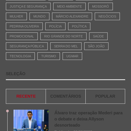
JUSTIÇA E SEGURANÇA
MEIO AMBIENTE
MOSSORÓ
MULHER
MUNDO
MÁRCIO ALEXANDRE
NEGÓCIOS
PEDRINA OLIVEIRA
POLÍCIA
POLÍTICA
PROMOCIONAL
RIO GRANDE DO NORTE
SAÚDE
SEGURANÇA PÚBLICA
SERRA DO MEL
SÃO JOÃO
TECNOLOGIA
TURISMO
UGMAR
SELEÇÃO
RECENTE
COMENTÁRIOS
POPULAR
Álvaro traz operação Mederi para
o debate e deixa Allyson
desnorteado