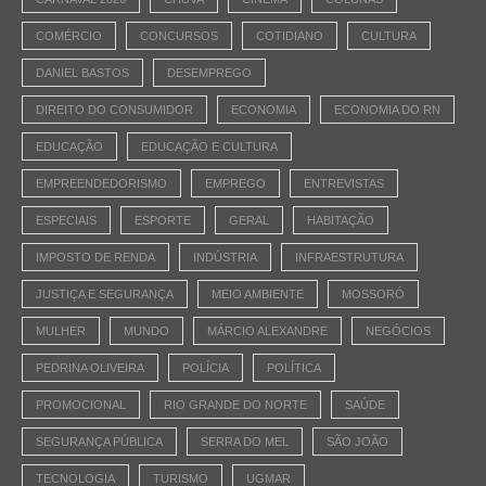
COMÉRCIO
CONCURSOS
COTIDIANO
CULTURA
DANIEL BASTOS
DESEMPREGO
DIREITO DO CONSUMIDOR
ECONOMIA
ECONOMIA DO RN
EDUCAÇÃO
EDUCAÇÃO E CULTURA
EMPREENDEDORISMO
EMPREGO
ENTREVISTAS
ESPECIAIS
ESPORTE
GERAL
HABITAÇÃO
IMPOSTO DE RENDA
INDÚSTRIA
INFRAESTRUTURA
JUSTIÇA E SEGURANÇA
MEIO AMBIENTE
MOSSORÓ
MULHER
MUNDO
MÁRCIO ALEXANDRE
NEGÓCIOS
PEDRINA OLIVEIRA
POLÍCIA
POLÍTICA
PROMOCIONAL
RIO GRANDE DO NORTE
SAÚDE
SEGURANÇA PÚBLICA
SERRA DO MEL
SÃO JOÃO
TECNOLOGIA
TURISMO
UGMAR