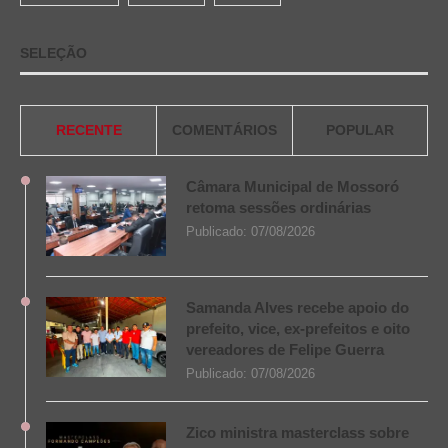
SELEÇÃO
RECENTE
COMENTÁRIOS
POPULAR
Câmara Municipal de Mossoró
retoma sessões ordinárias
Publicado:
07/08/2026
Samanda Alves recebe apoio do
prefeito, vice, ex-prefeitos e oito
vereadores de Felipe Guerra
Publicado:
07/08/2026
Zico ministra masterclass sobre