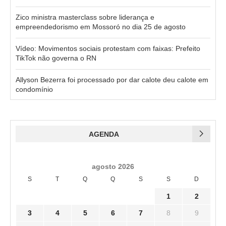
Zico ministra masterclass sobre liderança e
empreendedorismo em Mossoró no dia 25 de agosto
Vídeo: Movimentos sociais protestam com faixas: Prefeito
TikTok não governa o RN
Allyson Bezerra foi processado por dar calote deu calote em
condomínio
AGENDA
agosto 2026
S
T
Q
Q
S
S
D
1
2
3
4
5
6
7
8
9