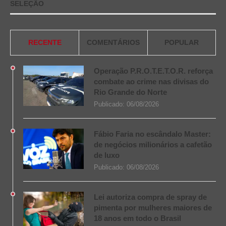
SELEÇÃO
RECENTE
COMENTÁRIOS
POPULAR
Operação P.R.O.T.E.T.O.R. reforça
combate ao crime nas divisas do
Rio Grande do Norte
Publicado:
06/08/2026
Fábio Faria no escândalo Master:
de negócios milionários a cafetão
de luxo
Publicado:
06/08/2026
Lei autoriza compra de spray de
pimenta por mulheres maiores de
18 anos em todo o Brasil