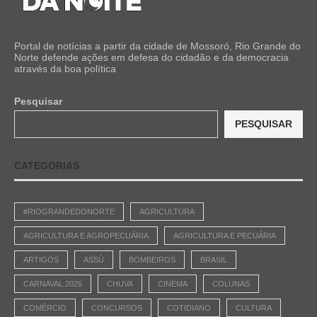
Portal de notícias a partir da cidade de Mossoró, Rio Grande do
Norte defende ações em defesa do cidadão e da democracia
através da boa política
Pesquisar
PESQUISAR
CATEGORIAS
#RIOGRANDEDONORTE
AGRICULTURA
AGRICULTURA E AGROPECUÁRIA
AGRICULTURA E PECUÁRIA
ARTIGOS
ASSÚ
BOMBEIROS
BRASIL
CARNAVAL 2026
CHUVA
CINEMA
COLUNAS
COMÉRCIO
CONCURSOS
COTIDIANO
CULTURA