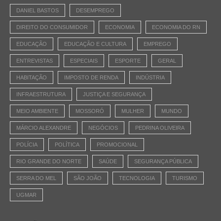
DANIEL BASTOS
DESEMPREGO
DIREITO DO CONSUMIDOR
ECONOMIA
ECONOMIA DO RN
EDUCAÇÃO
EDUCAÇÃO E CULTURA
EMPREGO
ENTREVISTAS
ESPECIAIS
ESPORTE
GERAL
HABITAÇÃO
IMPOSTO DE RENDA
INDÚSTRIA
INFRAESTRUTURA
JUSTIÇA E SEGURANÇA
MEIO AMBIENTE
MOSSORÓ
MULHER
MUNDO
MÁRCIO ALEXANDRE
NEGÓCIOS
PEDRINA OLIVEIRA
POLÍCIA
POLÍTICA
PROMOCIONAL
RIO GRANDE DO NORTE
SAÚDE
SEGURANÇA PÚBLICA
SERRA DO MEL
SÃO JOÃO
TECNOLOGIA
TURISMO
UGMAR