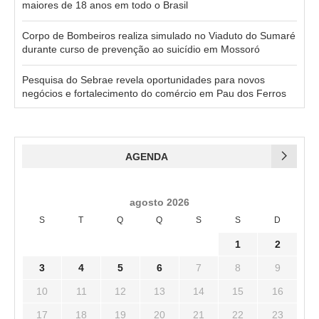
maiores de 18 anos em todo o Brasil
Corpo de Bombeiros realiza simulado no Viaduto do Sumaré
durante curso de prevenção ao suicídio em Mossoró
Pesquisa do Sebrae revela oportunidades para novos
negócios e fortalecimento do comércio em Pau dos Ferros
AGENDA
agosto 2026
S
T
Q
Q
S
S
D
1
2
3
4
5
6
7
8
9
10
11
12
13
14
15
16
17
18
19
20
21
22
23