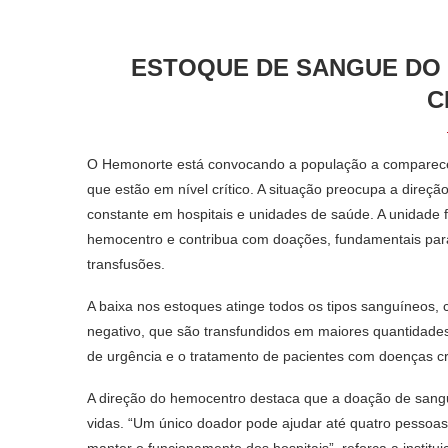
ESTOQUE DE SANGUE DO
C
O Hemonorte está convocando a população a comparecer
que estão em nível crítico. A situação preocupa a dire
constante em hospitais e unidades de saúde. A unidade
hemocentro e contribua com doações, fundamentais par
transfusões.
A baixa nos estoques atinge todos os tipos sanguíneos, 
negativo, que são transfundidos em maiores quantidade
de urgência e o tratamento de pacientes com doenças c
A direção do hemocentro destaca que a doação de sangu
vidas. “Um único doador pode ajudar até quatro pessoas
manter o funcionamento dos hospitais”, reforça a institui