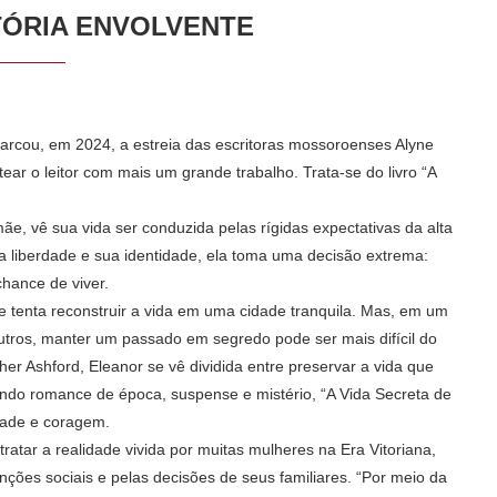
TÓRIA ENVOLVENTE
marcou, em 2024, a estreia das escritoras mossoroenses Alyne
tear o leitor com mais um grande trabalho. Trata-se do livro “A
mãe, vê sua vida ser conduzida pelas rígidas expectativas da alta
 liberdade e sua identidade, ela toma uma decisão extrema:
hance de viver.
 tenta reconstruir a vida em uma cidade tranquila. Mas, em um
utros, manter um passado em segredo pode ser mais difícil do
r Ashford, Eleanor se vê dividida entre preservar a vida que
urando romance de época, suspense e mistério, “A Vida Secreta de
tidade e coragem.
atar a realidade vivida por muitas mulheres na Era Vitoriana,
ções sociais e pelas decisões de seus familiares. “Por meio da