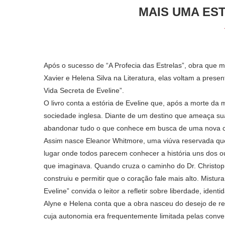
MAIS UMA ES
Após o sucesso de “A Profecia das Estrelas”, obra que 
Xavier e Helena Silva na Literatura, elas voltam a presen
Vida Secreta de Eveline”.
O livro conta a estória de Eveline que, após a morte da 
sociedade inglesa. Diante de um destino que ameaça sua
abandonar tudo o que conhece em busca de uma nova c
Assim nasce Eleanor Whitmore, uma viúva reservada que
lugar onde todos parecem conhecer a história uns dos o
que imaginava. Quando cruza o caminho do Dr. Christophe
construiu e permitir que o coração fale mais alto. Mist
Eveline” convida o leitor a refletir sobre liberdade, iden
Alyne e Helena conta que a obra nasceu do desejo de retr
cuja autonomia era frequentemente limitada pelas conven