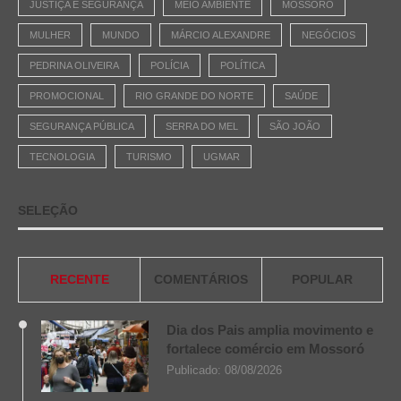
JUSTIÇA E SEGURANÇA
MEIO AMBIENTE
MOSSORÓ
MULHER
MUNDO
MÁRCIO ALEXANDRE
NEGÓCIOS
PEDRINA OLIVEIRA
POLÍCIA
POLÍTICA
PROMOCIONAL
RIO GRANDE DO NORTE
SAÚDE
SEGURANÇA PÚBLICA
SERRA DO MEL
SÃO JOÃO
TECNOLOGIA
TURISMO
UGMAR
SELEÇÃO
RECENTE
COMENTÁRIOS
POPULAR
Dia dos Pais amplia movimento e
fortalece comércio em Mossoró
Publicado:
08/08/2026