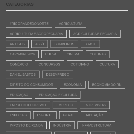
CATEGORIAS
#RIOGRANDEDONORTE
AGRICULTURA
AGRICULTURA E AGROPECUÁRIA
AGRICULTURA E PECUÁRIA
ARTIGOS
ASSÚ
BOMBEIROS
BRASIL
CARNAVAL 2026
CHUVA
CINEMA
COLUNAS
COMÉRCIO
CONCURSOS
COTIDIANO
CULTURA
DANIEL BASTOS
DESEMPREGO
DIREITO DO CONSUMIDOR
ECONOMIA
ECONOMIA DO RN
EDUCAÇÃO
EDUCAÇÃO E CULTURA
EMPREENDEDORISMO
EMPREGO
ENTREVISTAS
ESPECIAIS
ESPORTE
GERAL
HABITAÇÃO
IMPOSTO DE RENDA
INDÚSTRIA
INFRAESTRUTURA