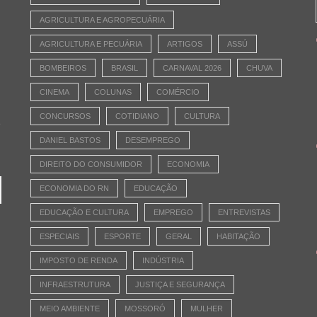
AGRICULTURA E AGROPECUÁRIA
AGRICULTURA E PECUÁRIA
ARTIGOS
ASSÚ
BOMBEIROS
BRASIL
CARNAVAL 2026
CHUVA
CINEMA
COLUNAS
COMÉRCIO
CONCURSOS
COTIDIANO
CULTURA
e
DANIEL BASTOS
DESEMPREGO
DIREITO DO CONSUMIDOR
ECONOMIA
ECONOMIA DO RN
EDUCAÇÃO
EDUCAÇÃO E CULTURA
EMPREGO
ENTREVISTAS
ESPECIAIS
ESPORTE
GERAL
HABITAÇÃO
IMPOSTO DE RENDA
INDÚSTRIA
INFRAESTRUTURA
JUSTIÇA E SEGURANÇA
MEIO AMBIENTE
MOSSORÓ
MULHER