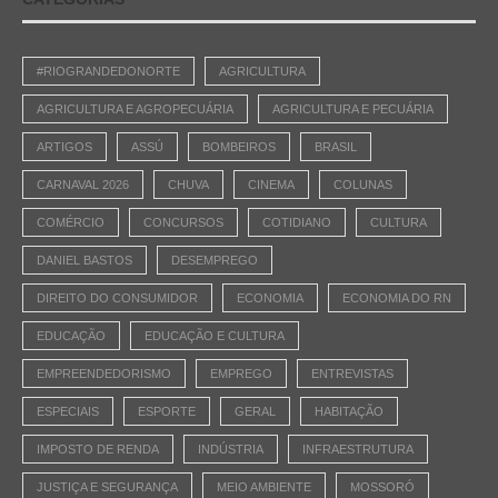
#RIOGRANDEDONORTE
AGRICULTURA
AGRICULTURA E AGROPECUÁRIA
AGRICULTURA E PECUÁRIA
ARTIGOS
ASSÚ
BOMBEIROS
BRASIL
CARNAVAL 2026
CHUVA
CINEMA
COLUNAS
COMÉRCIO
CONCURSOS
COTIDIANO
CULTURA
DANIEL BASTOS
DESEMPREGO
DIREITO DO CONSUMIDOR
ECONOMIA
ECONOMIA DO RN
EDUCAÇÃO
EDUCAÇÃO E CULTURA
EMPREENDEDORISMO
EMPREGO
ENTREVISTAS
ESPECIAIS
ESPORTE
GERAL
HABITAÇÃO
IMPOSTO DE RENDA
INDÚSTRIA
INFRAESTRUTURA
JUSTIÇA E SEGURANÇA
MEIO AMBIENTE
MOSSORÓ