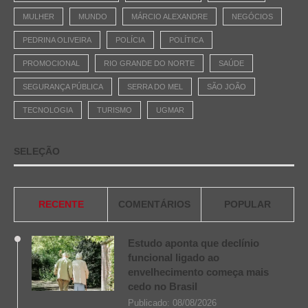
MULHER
MUNDO
MÁRCIO ALEXANDRE
NEGÓCIOS
PEDRINA OLIVEIRA
POLÍCIA
POLÍTICA
PROMOCIONAL
RIO GRANDE DO NORTE
SAÚDE
SEGURANÇA PÚBLICA
SERRA DO MEL
SÃO JOÃO
TECNOLOGIA
TURISMO
UGMAR
SELEÇÃO
RECENTE
COMENTÁRIOS
POPULAR
Estudo aponta que declínio
funcional ligado ao
envelhecimento começa mais
cedo no Brasil
Publicado:
08/08/2026