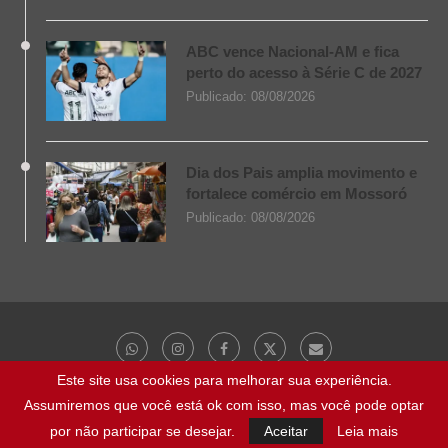
ABC vence Nacional-AM e fica
perto do acesso à Série C de 2027
Publicado:
08/08/2026
Dia dos Pais amplia movimento e
fortalece comércio em Mossoró
Publicado:
08/08/2026
Este site usa cookies para melhorar sua experiência.
Assumiremos que você está ok com isso, mas você pode optar
@ 2023 - Todos os direitos reservados | NaBocaDaNoite.com.br
por não participar se desejar.
Aceitar
Leia mais