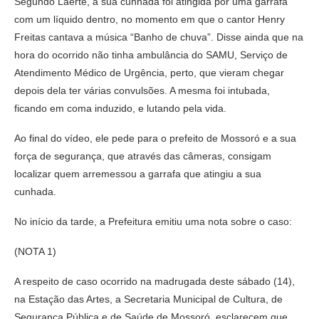
Segundo Laerte, a sua cunhada foi atingida por uma garrafa
com um líquido dentro, no momento em que o cantor Henry
Freitas cantava a música “Banho de chuva”. Disse ainda que na
hora do ocorrido não tinha ambulância do SAMU, Serviço de
Atendimento Médico de Urgência, perto, que vieram chegar
depois dela ter várias convulsões. A mesma foi intubada,
ficando em coma induzido, e lutando pela vida.
Ao final do vídeo, ele pede para o prefeito de Mossoró e a sua
força de segurança, que através das câmeras, consigam
localizar quem arremessou a garrafa que atingiu a sua
cunhada.
No início da tarde, a Prefeitura emitiu uma nota sobre o caso:
(NOTA 1)
A respeito de caso ocorrido na madrugada deste sábado (14),
na Estação das Artes, a Secretaria Municipal de Cultura, de
Segurança Pública e de Saúde de Mossoró, esclarecem que