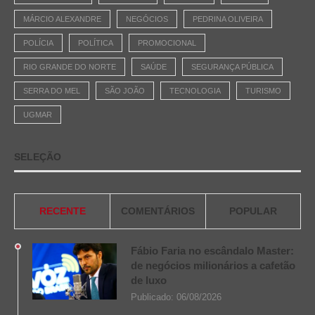
MÁRCIO ALEXANDRE
NEGÓCIOS
PEDRINA OLIVEIRA
POLÍCIA
POLÍTICA
PROMOCIONAL
RIO GRANDE DO NORTE
SAÚDE
SEGURANÇA PÚBLICA
SERRA DO MEL
SÃO JOÃO
TECNOLOGIA
TURISMO
UGMAR
SELEÇÃO
RECENTE
COMENTÁRIOS
POPULAR
Fábio Faria no escândalo Master:
de negócios milionários a cafetão
de luxo
Publicado:
06/08/2026