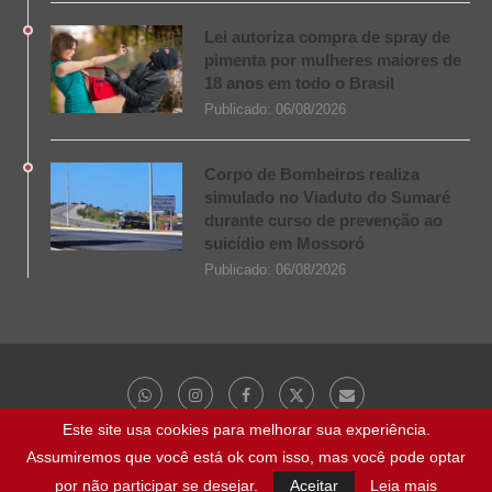
Lei autoriza compra de spray de
pimenta por mulheres maiores de
18 anos em todo o Brasil
Publicado:
06/08/2026
Corpo de Bombeiros realiza
simulado no Viaduto do Sumaré
durante curso de prevenção ao
suicídio em Mossoró
Publicado:
06/08/2026
Este site usa cookies para melhorar sua experiência.
Assumiremos que você está ok com isso, mas você pode optar
@ 2023 - Todos os direitos reservados | NaBocaDaNoite.com.br
por não participar se desejar.
Aceitar
Leia mais