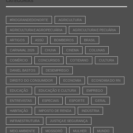
CATEGORIAS
#RIOGRANDEDONORTE
AGRICULTURA
AGRICULTURA E AGROPECUÁRIA
AGRICULTURA E PECUÁRIA
ARTIGOS
ASSÚ
BOMBEIROS
BRASIL
CARNAVAL 2026
CHUVA
CINEMA
COLUNAS
COMÉRCIO
CONCURSOS
COTIDIANO
CULTURA
DANIEL BASTOS
DESEMPREGO
DIREITO DO CONSUMIDOR
ECONOMIA
ECONOMIA DO RN
EDUCAÇÃO
EDUCAÇÃO E CULTURA
EMPREGO
ENTREVISTAS
ESPECIAIS
ESPORTE
GERAL
HABITAÇÃO
IMPOSTO DE RENDA
INDÚSTRIA
INFRAESTRUTURA
JUSTIÇA E SEGURANÇA
MEIO AMBIENTE
MOSSORÓ
MULHER
MUNDO